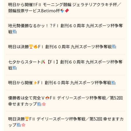
明日から開催‼FⅡ モーニング競輪 ジェラテリアクラキチ杯／
競輪投票サービスBetimo杯
地元勢優勝なるかッ！？FⅠ 創刊６０周年 九州スポーツ杯争奪
戦
明日は決勝
FⅠ 創刊６０周年 九州スポーツ杯争奪戦
七夕からスタート
【FⅠ】創刊６０周年 九州スポーツ杯争奪
戦
明日から開催
FⅠ 創刊６０周年 九州スポーツ杯争奪戦
優勝者は全て完全Ｖ
FⅡ デイリースポーツ杯争奪戦／第52回
幸せますカップ
明日決勝
FⅡ デイリースポーツ杯争奪戦／第52回 幸せますカ
ップ