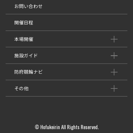
お問い合わせ
開催日程
本場開催
開催展望記事
施設ガイド
パンフレット
施設紹介
防府競輪ナビ
出場予定選手
有料席
車券の購入方法
その他
出走表
KEIRINパーク
DOKOTO
防府競輪研究所
予想紙
バンク紹介
電話・FAXサービス
ホープ君日記
イベント＆ファンサービス
アクセス
© Hofukeirin All Rights Reserved.
歴代優勝者を紹介
Kからの挑戦状