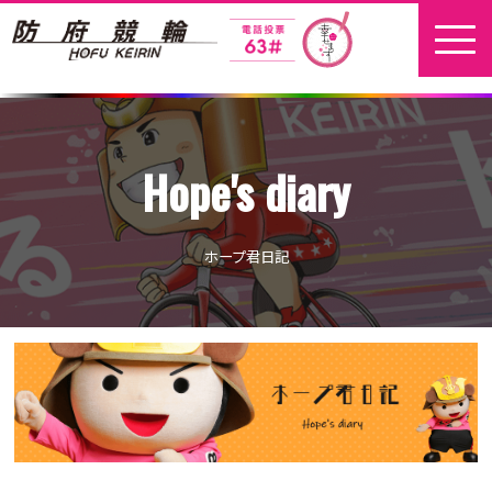
ホーム
Hope's diary
新着情報
地元選手
ホープ君日記
お問い合わせ
開催日程
本場開催
開催展望記事