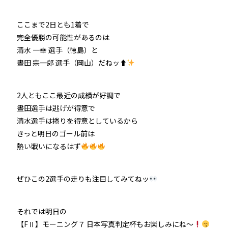
ここまで2日とも1着で
完全優勝の可能性があるのは
清水 一幸 選手（徳島）と
晝田 宗一郎 選手（岡山）だねッ⬆
2人ともここ最近の成績が好調で
晝田選手は逃げが得意で
清水選手は捲りを得意としているから
きっと明日のゴール前は
熱い戦いになるはず
ぜひこの2選手の走りも注目してみてねッ
それでは明日の
【FⅡ】モーニング７ 日本写真判定杯もお楽しみにね～