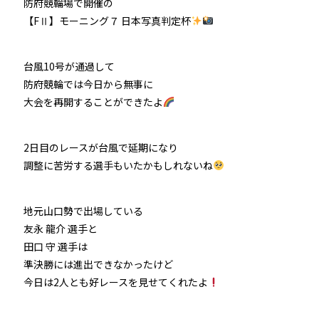
防府競輪場で開催の
【FⅡ】モーニング７ 日本写真判定杯
台風10号が通過して
防府競輪では今日から無事に
大会を再開することができたよ
2日目のレースが台風で延期になり
調整に苦労する選手もいたかもしれないね
地元山口勢で出場している
友永 龍介 選手と
田口 守 選手は
準決勝には進出できなかったけど
今日は2人とも好レースを見せてくれたよ