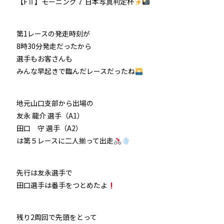
【FⅡ】モーニング７ 日本写真判定杯
第1レースの発走時刻が
8時30分発走だったから
選手もお客さんも
みんな早起きで臨んだレースだったね
地元山口支部から出場の
友永 龍介 選手（A1）
田口 守 選手（A2）
は第５レースに二人揃って出走
先行は友永選手で
田口選手は番手をつとめたよ
残り2周回で先頭をとって