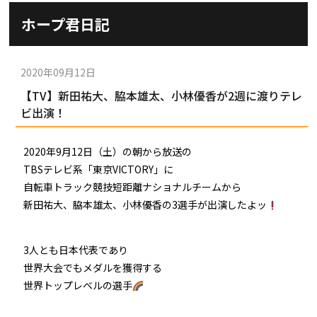
施設ガイド
ホープ君日記
パンフレット
施設紹介
防府競輪ナビ
出場予定選手
有料席
2020年09月12日
車券の購入方法
その他
【TV】新田祐大、脇本雄太、小林優香が2週に渡りテレ
出走表
KEIRINパーク
DOKOTO
ビ出演！
防府競輪研究所
予想紙
バンク紹介
電話・FAXサービス
ホープ君日記
2020年9月12日（土）の朝から放送の
イベント＆ファンサービス
アクセス
TBSテレビ系「東京VICTORY」に
歴代優勝者を紹介
Kからの挑戦状
自転車トラック競技短距離ナショナルチームから
Kの3本勝負（本命予想）
防府けいりん駅前SC
新田祐大、脇本雄太、小林優香の3選手が出演したよッ
非開催日の払戻し場所について
防府競輪を予想するKとは？
崖っぷちのK（穴予想）
協賛レース募集
防府競輪キャラクター
3人とも日本代表であり
Kの地元推し！（地元予想）
世界大会でもメダルを獲得する
横断幕掲出について
サイトポリシー
世界トップレベルの選手
個人情報保護方針