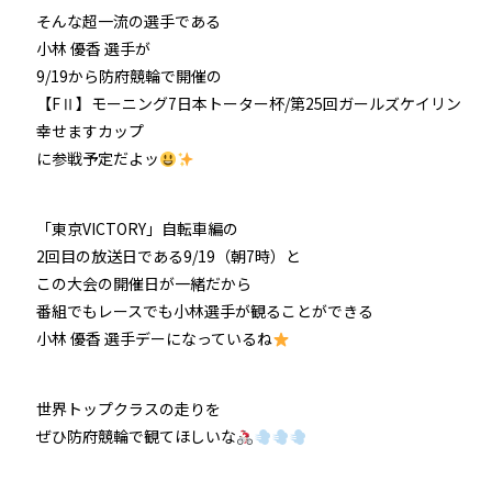
そんな超一流の選手である
防府競輪をお楽しみいただくために
小林 優香 選手が
9/19から防府競輪で開催の
車券の購入にのめり込む不安のある方のご相談
【FⅡ】モーニング7日本トーター杯/第25回ガールズケイリン
幸せますカップ
来場者の肖像権について
に参戦予定だよッ
「東京VICTORY」自転車編の
2回目の放送日である9/19（朝7時）と
この大会の開催日が一緒だから
番組でもレースでも小林選手が観ることができる
小林 優香 選手デーになっているね
世界トップクラスの走りを
ぜひ防府競輪で観てほしいな