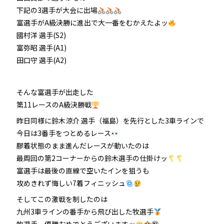
下記の3選手が大会に出場
防府競輪をお楽しみいただくために
富選手がA級決勝に進出で大一番をむかえたよッ
國村洋 選手(S2)
車券の購入にのめり込む不安のある方のご相談
富弥昭 選手(A1)
田口守 選手(A2)
来場者の肖像権について
そんな富選手が出走した
第11レースのA級決勝戦
昨日同様に鈴木涼介 選手（福島）を先行とした3車ラインで
今日は3番手をつとめるレース
膠着状態のまま進んだレースが動いたのは
最周回の第2コーナーからの鈴木選手の仕掛けッ
富選手は最後の直線で空いたインを狙うも
攻めきれず悔しい7着フィニッシュ
そしてこの激戦を制したのは
九州3車ラインの番手から飛び出した牧選手