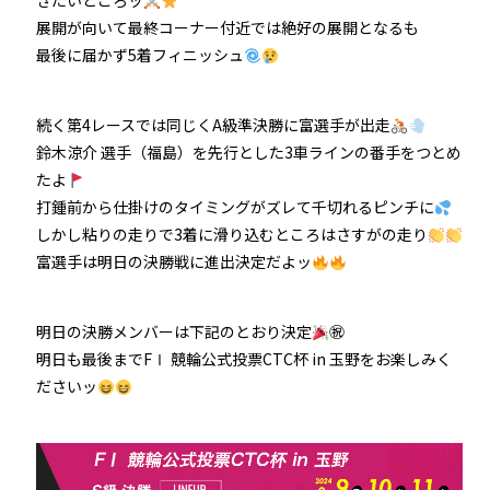
きたいところッ
展開が向いて最終コーナー付近では絶好の展開となるも
最後に届かず5着フィニッシュ
続く第4レースでは同じくA級準決勝に富選手が出走
鈴木涼介 選手（福島）を先行とした3車ラインの番手をつとめ
たよ
打鍾前から仕掛けのタイミングがズレて千切れるピンチに
しかし粘りの走りで3着に滑り込むところはさすがの走り
富選手は明日の決勝戦に進出決定だよッ
明日の決勝メンバーは下記のとおり決定
㊗
明日も最後までFⅠ 競輪公式投票CTC杯 in 玉野をお楽しみく
ださいッ