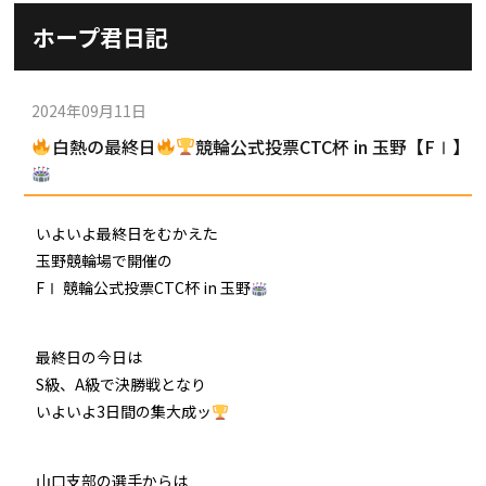
施設ガイド
ホープ君日記
パンフレット
施設紹介
防府競輪ナビ
出場予定選手
有料席
2024年09月11日
車券の購入方法
その他
白熱の最終日
競輪公式投票CTC杯 in 玉野【FⅠ】
出走表
KEIRINパーク
DOKOTO
防府競輪研究所
予想紙
バンク紹介
電話・FAXサービス
ホープ君日記
いよいよ最終日をむかえた
イベント＆ファンサービス
アクセス
玉野競輪場で開催の
歴代優勝者を紹介
Kからの挑戦状
FⅠ 競輪公式投票CTC杯 in 玉野
Kの3本勝負（本命予想）
防府けいりん駅前SC
非開催日の払戻し場所について
防府競輪を予想するKとは？
崖っぷちのK（穴予想）
最終日の今日は
協賛レース募集
防府競輪キャラクター
S級、A級で決勝戦となり
Kの地元推し！（地元予想）
いよいよ3日間の集大成ッ
横断幕掲出について
サイトポリシー
個人情報保護方針
山口支部の選手からは