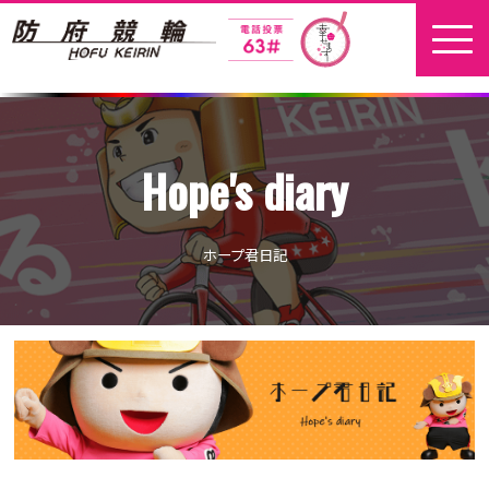
ホーム
Hope's diary
新着情報
地元選手
ホープ君日記
お問い合わせ
開催日程
本場開催
開催展望記事