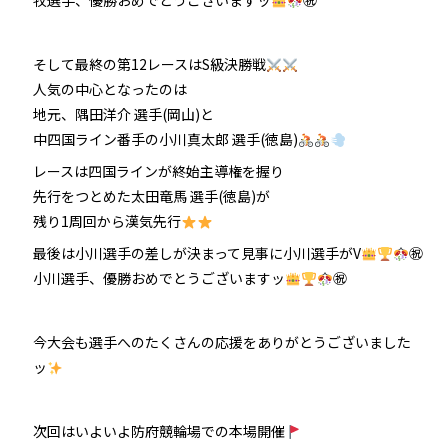
牧選手、優勝おめでとうございますッ
㊗
そして最終の第12レースはS級決勝戦
人気の中心となったのは
地元、隅田洋介 選手(岡山)と
中四国ライン番手の小川真太郎 選手(徳島)
レースは四国ラインが終始主導権を握り
先行をつとめた太田竜馬 選手(徳島)が
残り1周回から漢気先行
最後は小川選手の差しが決まって見事に小川選手がV
㊗
小川選手、優勝おめでとうございますッ
㊗
今大会も選手へのたくさんの応援をありがとうございました
ッ
次回はいよいよ防府競輪場での本場開催