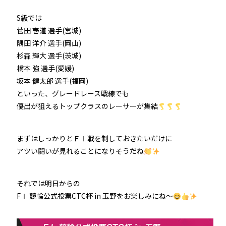
S級では
菅田 壱道 選手(宮城)
隅田 洋介 選手(岡山)
杉森 輝大 選手(茨城)
橋本 強 選手(愛媛)
坂本 健太郎 選手(福岡)
といった、グレードレース戦線でも
優出が狙えるトップクラスのレーサーが集結
まずはしっかりとＦⅠ戦を制しておきたいだけに
アツい闘いが見れることになりそうだね
それでは明日からの
FⅠ 競輪公式投票CTC杯 in 玉野をお楽しみにね～