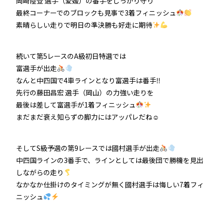
岡崎陸登 選手（愛媛）の番手をしっかり守り
最終コーナーでのブロックも見事で3着フィニッシュ
素晴らしい走りで明日の準決勝も好走に期待
続いて第5レースのA級初日特選では
富選手が出走
なんと中四国で4車ラインとなり富選手は番手‼
先行の藤田昌宏 選手（岡山）の力強い走りを
最後は差して富選手が1着フィニッシュ
まだまだ衰え知らずの脚力にはアッパレだね☺
そしてS級予選の第9レースでは國村選手が出走
中四国ラインの3番手で、ラインとしては最後団で勝機を見出
しながらの走り
なかなか仕掛けのタイミングが無く國村選手は悔しい7着フィ
ニッシュ