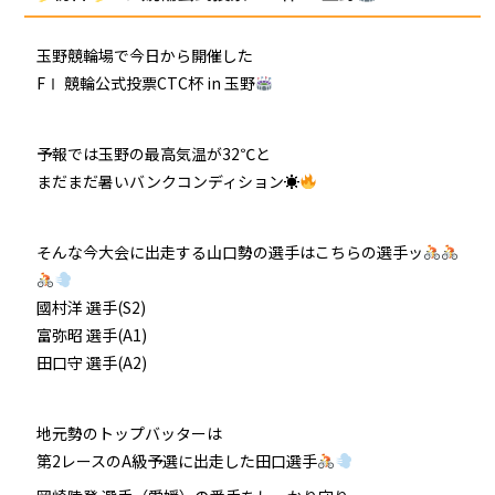
玉野競輪場で今日から開催した
FⅠ 競輪公式投票CTC杯 in 玉野
予報では玉野の最高気温が32℃と
まだまだ暑いバンクコンディション☀
そんな今大会に出走する山口勢の選手はこちらの選手ッ
國村洋 選手(S2)
富弥昭 選手(A1)
田口守 選手(A2)
地元勢のトップバッターは
第2レースのA級予選に出走した田口選手