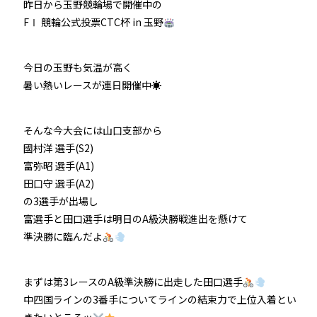
昨日から玉野競輪場で開催中の
FⅠ 競輪公式投票CTC杯 in 玉野
今日の玉野も気温が高く
暑い熱いレースが連日開催中☀
そんな今大会には山口支部から
國村洋 選手(S2)
富弥昭 選手(A1)
田口守 選手(A2)
の3選手が出場し
富選手と田口選手は明日のA級決勝戦進出を懸けて
準決勝に臨んだよ
まずは第3レースのA級準決勝に出走した田口選手
中四国ラインの3番手についてラインの結束力で上位入着とい