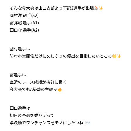
そんな今大会は山口支部より下記3選手が出場
國村洋 選手(S2)
富弥昭 選手(A1)
田口守 選手(A2)
國村選手は
防府市営開催だけに久しぶりの優出を目指したいところ
富選手は
直近のレース成績が抜群に良く
今大会でもA級戦の主軸ッ
田口選手は
初日の予選を乗り切って
準決勝でワンチャンスをモノにしたいね‼