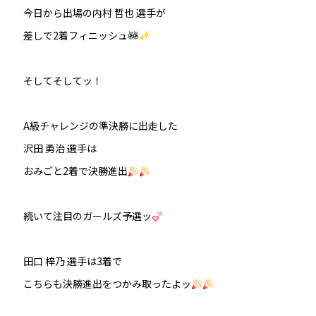
今日から出場の内村 哲也 選手が
差しで2着フィニッシュ
そしてそしてッ！
A級チャレンジの準決勝に出走した
沢田 勇治 選手は
おみごと2着で決勝進出
続いて注目のガールズ予選ッ
田口 梓乃 選手は3着で
こちらも決勝進出をつかみ取ったよッ