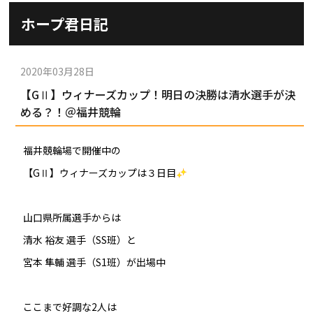
施設ガイド
ホープ君日記
パンフレット
施設紹介
防府競輪ナビ
出場予定選手
有料席
2020年03月28日
車券の購入方法
その他
【GⅡ】ウィナーズカップ！明日の決勝は清水選手が決
出走表
KEIRINパーク
DOKOTO
める？！＠福井競輪
防府競輪研究所
予想紙
バンク紹介
電話・FAXサービス
ホープ君日記
福井競輪場で開催中の
イベント＆ファンサービス
アクセス
歴代優勝者を紹介
【GⅡ】ウィナーズカップは３日目
Kからの挑戦状
Kの3本勝負（本命予想）
防府けいりん駅前SC
非開催日の払戻し場所について
防府競輪を予想するKとは？
山口県所属選手からは
崖っぷちのK（穴予想）
協賛レース募集
清水 裕友 選手（SS班）と
防府競輪キャラクター
Kの地元推し！（地元予想）
宮本 隼輔 選手（S1班）が出場中
横断幕掲出について
サイトポリシー
ここまで好調な2人は
個人情報保護方針