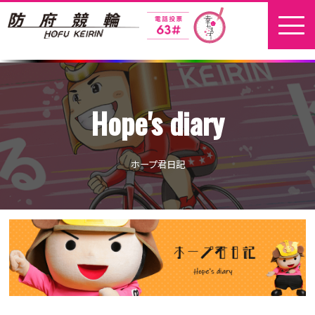
ホーム
Hope's diary
新着情報
地元選手
ホープ君日記
お問い合わせ
開催日程
本場開催
開催展望記事