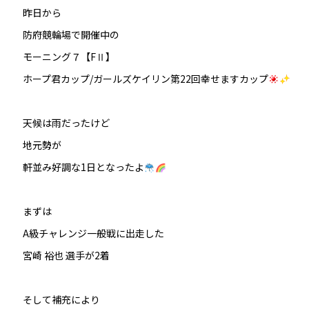
昨日から
防府競輪場で開催中の
モーニング７【FⅡ】
ホープ君カップ/ガールズケイリン第22回幸せますカップ
天候は雨だったけど
地元勢が
軒並み好調な1日となったよ
まずは
A級チャレンジ一般戦に出走した
宮崎 裕也 選手が2着
そして補充により