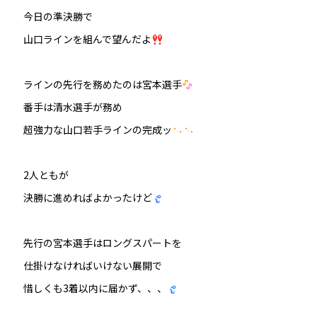
今日の準決勝で
防府競輪をお楽しみいただくために
山口ラインを組んで望んだよ
車券の購入にのめり込む不安のある方のご相談
ラインの先行を務めたのは宮本選手
来場者の肖像権について
番手は清水選手が務め
超強力な山口若手ラインの完成ッ
2人ともが
決勝に進めればよかったけど
先行の宮本選手はロングスパートを
仕掛けなければいけない展開で
惜しくも3着以内に届かず、、、