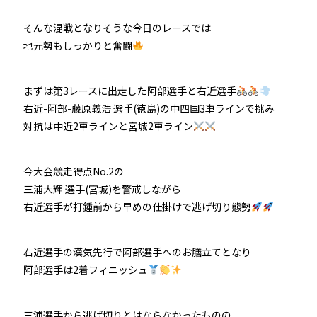
そんな混戦となりそうな今日のレースでは
地元勢もしっかりと奮闘
まずは第3レースに出走した阿部選手と右近選手
右近-阿部-藤原義浩 選手(徳島)の中四国3車ラインで挑み
対抗は中近2車ラインと宮城2車ライン
今大会競走得点No.2の
三浦大輝 選手(宮城)を警戒しながら
右近選手が打鍾前から早めの仕掛けで逃げ切り態勢
右近選手の漢気先行で阿部選手へのお膳立てとなり
阿部選手は2着フィニッシュ
三浦選手から逃げ切りとはならなかったものの