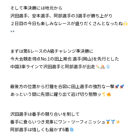
そして準決勝には地元から
沢田選手、安本選手、阿部選手の3選手が勝ち上がり
２日目の今日も楽しみなレースが盛りだくさんとなったね
まずは第6レースのA級チャレンジ準決勝に
今大会競走得点No.1の田上晃也 選手(岡山)を先行とした
中国3車ラインで沢田選手と阿部選手が出走
最後方の位置から打鍾を合図に田上選手の強烈な一撃
あっという間に先頭に躍り出て逃げ切り態勢ッ
沢田選手は番手の競り合いを制して
番手に食らいつき見事にワン・ツーフィニッシュ
阿部選手は惜しくも届かず6着