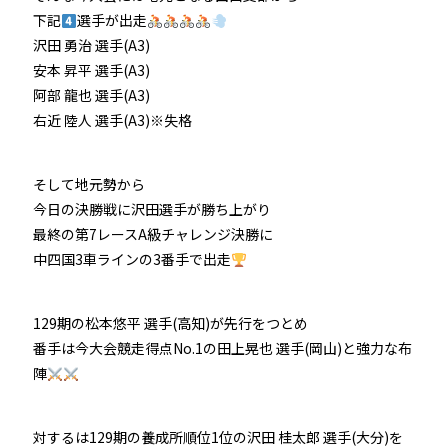
下記
選手が出走
防府競輪をお楽しみいただくために
沢田 勇治 選手(A3)
安本 昇平 選手(A3)
車券の購入にのめり込む不安のある方のご相談
阿部 龍也 選手(A3)
右近 陸人 選手(A3)※失格
来場者の肖像権について
そして地元勢から
今日の決勝戦に沢田選手が勝ち上がり
最終の第7レースA級チャレンジ決勝に
中四国3車ラインの3番手で出走
129期の松本悠平 選手(高知)が先行をつとめ
番手は今大会競走得点No.1の田上晃也 選手(岡山)と強力な布
陣
対するは129期の養成所順位1位の沢田 桂太郎 選手(大分)を