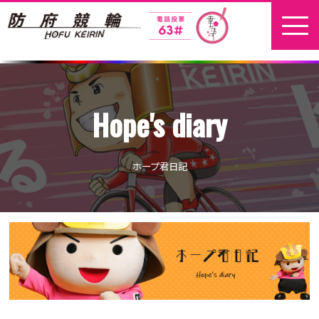
ホーム
Hope's diary
新着情報
地元選手
ホープ君日記
お問い合わせ
開催日程
本場開催
開催展望記事