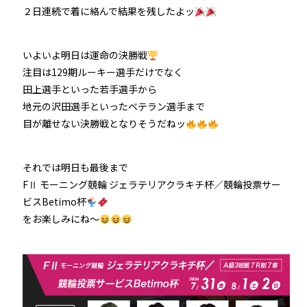
２日連続で着に絡んで結果を残したよッ
いよいよ明日は運命の決勝戦
注目は129期ルーキー選手だけでなく
田上選手といった若手選手から
地元の沢田選手といったベテラン選手まで
目が離せない決勝戦となりそうだねッ
それでは明日も最後まで
FⅡ モーニング競輪 ジェラテリアクラキチ杯／競輪投票サー
ビスBetimo杯
をお楽しみにね～