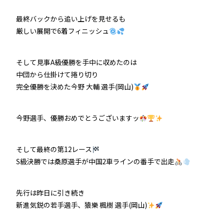
最終バックから追い上げを見せるも
厳しい展開で6着フィニッシュ
そして見事A級優勝を手中に収めたのは
中団から仕掛けて捲り切り
完全優勝を決めた今野 大輔 選手(岡山)
今野選手、優勝おめでとうございますッ
そして最終の第12レース
S級決勝では桑原選手が中国2車ラインの番手で出走
先行は昨日に引き続き
新進気鋭の若手選手、猿樂 楓樹 選手(岡山)