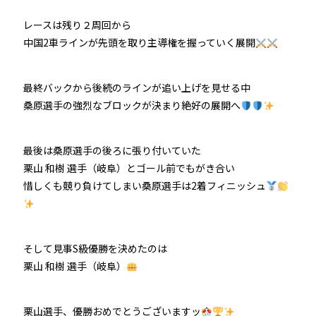
レースは残り２周回から
中国2車ラインが先頭を取り主導権を握っていく展開
最終バックから後続のラインが追い上げを見せる中
桑原選手の強烈なブロックが決まり絶好の展開へ
最後は桑原選手の後ろに張り付いていた
栗山 和樹 選手（岐阜）とゴール前でもがき合い
惜しくも競り負けてしまい桑原選手は2着フィニッシュ
そして見事S級優勝を決めたのは
栗山 和樹 選手（岐阜）
栗山選手、優勝おめでとうございますッ