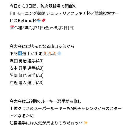
今日から3日間、防府競輪場で開催の
FⅡ モーニング競輪 ジェラテリアクラキチ杯／競輪投票サー
ビスBetimo杯
令和8年7月31日(金)〜8月2日(日)
今大会には地元となる山口支部から
下記
選手が出走
沢田 勇治 選手(A3)
安本 昇平 選手(A3)
阿部 龍也 選手(A3)
右近 陸人 選手(A3)
今大会は129期のルーキー選手が参戦し
上位クラスのスーパールーキーもA級チャレンジからのスター
トとなるため
注目選手には人気が集まりそうだねッ