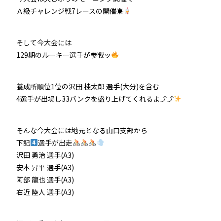
Ａ級チャレンジ戦7レースの開催☀
そして今大会には
129期のルーキー選手が参戦ッ
養成所順位1位の沢田 桂太郎 選手(大分)を含む
4選手が出場し33バンクを盛り上げてくれるよ⤴⤴
そんな今大会には地元となる山口支部から
下記
選手が出走
沢田 勇治 選手(A3)
安本 昇平 選手(A3)
阿部 龍也 選手(A3)
右近 陸人 選手(A3)