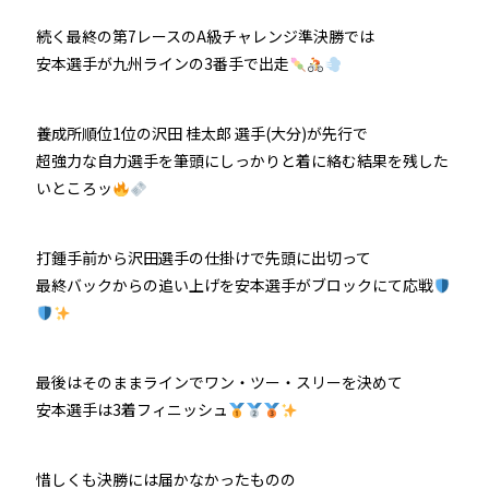
続く最終の第7レースのA級チャレンジ準決勝では
安本選手が九州ラインの3番手で出走
養成所順位1位の沢田 桂太郎 選手(大分)が先行で
超強力な自力選手を筆頭にしっかりと着に絡む結果を残した
いところッ
打鍾手前から沢田選手の仕掛けで先頭に出切って
最終バックからの追い上げを安本選手がブロックにて応戦
最後はそのままラインでワン・ツー・スリーを決めて
安本選手は3着フィニッシュ
惜しくも決勝には届かなかったものの