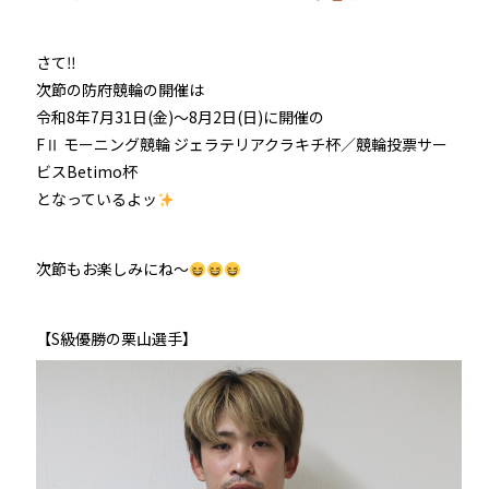
さて‼
次節の防府競輪の開催は
令和8年7月31日(金)〜8月2日(日)に開催の
FⅡ モーニング競輪 ジェラテリアクラキチ杯／競輪投票サー
ビスBetimo杯
となっているよッ
次節もお楽しみにね～
【S級優勝の栗山選手】