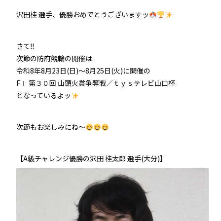
沢田桂 選手、優勝おめでとうございますッ
さて‼
次節の防府競輪の開催は
令和8年8月23日(日)〜8月25日(火)に開催の
FⅠ 第３０回 山頭火賞争奪戦／ｔｙｓテレビ山口杯
となっているよッ
次節もお楽しみにね～
【A級チャレンジ優勝の沢田 桂太郎 選手(大分)】