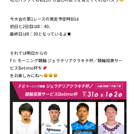
今大会の第1レースの発走予定時刻は
初日と2日目は8：40、
最終日は8：30となっているよ☀
それでは明日からの
FⅡ モーニング競輪 ジェラテリアクラキチ杯／競輪投票サー
ビスBetimo杯
をお楽しみにね～