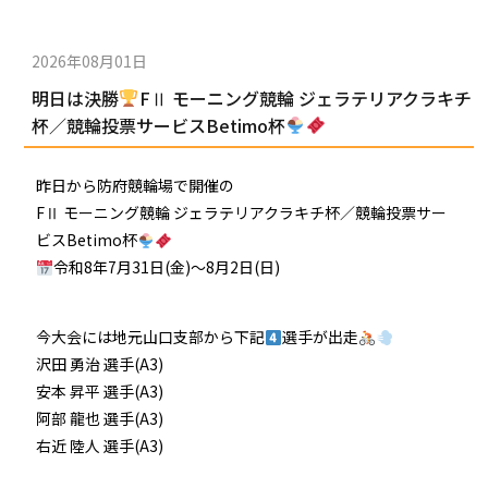
2026年08月01日
明日は決勝
FⅡ モーニング競輪 ジェラテリアクラキチ
杯／競輪投票サービスBetimo杯
昨日から防府競輪場で開催の
FⅡ モーニング競輪 ジェラテリアクラキチ杯／競輪投票サー
ビスBetimo杯
令和8年7月31日(金)〜8月2日(日)
今大会には地元山口支部から下記
選手が出走
沢田 勇治 選手(A3)
安本 昇平 選手(A3)
阿部 龍也 選手(A3)
右近 陸人 選手(A3)