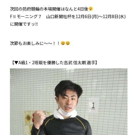
次回の防府競輪の本場開催はなんと4日後
FⅡモーニング７ 山口新聞社杯を12月6日(月)～12月8日(水)
に開催ですッ‼
次節もお楽しみに～～！！
【▼A級1・2班戦を優勝した吉武 信太朗 選手】