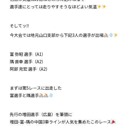
選手達にとっては走りやすそうなほどよい気温
そしてッ‼
今大会では地元山口支部から下記3人の選手が出場
富 弥昭 選手（A1）
隅 直幸 選手（A2）
阿部 充宏 選手（A2）
まずは第5レースに出走した
富選手と隅選手
先行の増田選手（広島）を筆頭に
増田-富-隅の中国3車ラインが人気を集めたこのレース