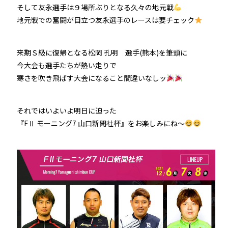
そして友永選手は９場所ぶりとなる久々の地元戦
地元戦での奮闘が目立つ友永選手のレースは要チェック
来期Ｓ級に復帰となる松岡 孔明 選手(熊本)を筆頭に
今大会も選手たちが熱い走りで
寒さを吹き飛ばす大会になること間違いなしッ
それではいよいよ明日に迫った
『FⅡ モーニング7 山口新聞社杯』をお楽しみにね～