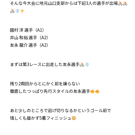
そんな今大会に地元山口支部からは下記3人の選手が出場
防府競輪をお楽しみいただくために
車券の購入にのめり込む不安のある方のご相談
國村 洋 選手（A1）
井山 和裕 選手（A2）
来場者の肖像権について
友永 龍介 選手（A2）
まずは第3レースに出走した友永選手
残り2周回からとにかく前を譲らない
徹底したつっぱり先行スタイルの友永選手
あと少しのところで逃げ切りなるかというゴール前で
惜しくも届かず5着フィニッシュ