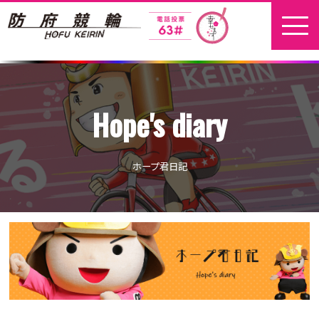
ホーム
Hope's diary
新着情報
地元選手
ホープ君日記
お問い合わせ
開催日程
本場開催
開催展望記事