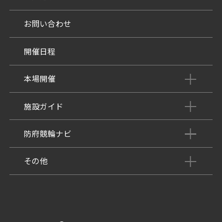
お問い合わせ
開催日程
本場開催
開催展望記事
施設ガイド
パンフレット
施設紹介
防府競輪ナビ
出場予定選手
有料席
車券の購入方法
その他
出走表
KEIRINパーク
DOKOTO
防府競輪研究所
予想紙
バンク紹介
電話・FAXサービス
ホープ君日記
イベント＆ファンサービス