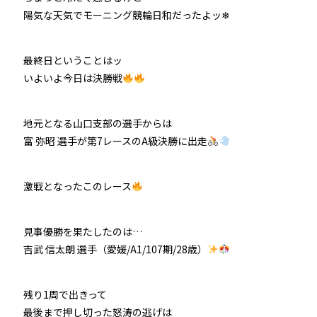
陽気な天気でモーニング競輪日和だったよッ❄
最終日ということはッ
いよいよ今日は決勝戦
地元となる山口支部の選手からは
富 弥昭 選手が第7レースのA級決勝に出走
激戦となったこのレース
見事優勝を果たしたのは…
吉武 信太朗 選手（愛媛/A1/107期/28歳）
残り1周で出きって
最後まで押し切った怒涛の逃げは