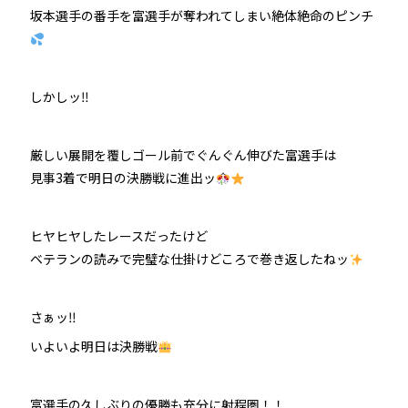
坂本選手の番手を富選手が奪われてしまい絶体絶命のピンチ
しかしッ‼
厳しい展開を覆しゴール前でぐんぐん伸びた富選手は
見事3着で明日の決勝戦に進出ッ
ヒヤヒヤしたレースだったけど
ベテランの読みで完璧な仕掛けどころで巻き返したねッ
さぁッ‼
いよいよ明日は決勝戦
富選手の久しぶりの優勝も充分に射程圏！！