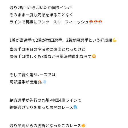
残り2周回から叩いた中国ラインが
そのまま一度も先頭を譲ることなく
ラインで見事にワンツースリーフィニッシュ
1着が富選手で2着が増田選手、3着が隅選手という好成績
富選手は明日の準決勝に進出となったけど
隅選手は惜しくも3着ながら準決勝進出ならず
そして続く第6レースでは
阿部選手が出走
緒方選手が先行の九州-中国4車ラインで
終始逃げ切りを狙った展開のレース
残り半周からの勝負となったこのレース