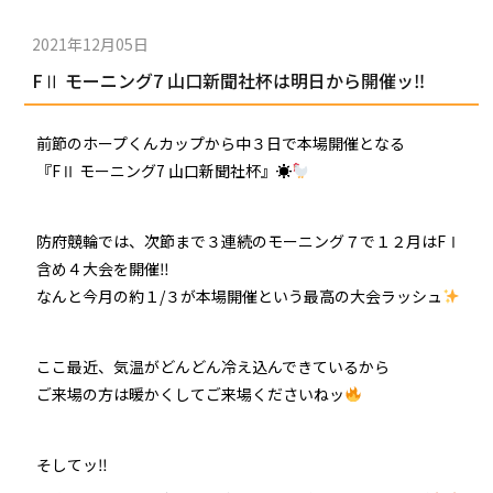
2021年12月05日
FⅡ モーニング7 山口新聞社杯は明日から開催ッ‼
前節のホープくんカップから中３日で本場開催となる
『FⅡ モーニング7 山口新聞社杯』☀
防府競輪では、次節まで３連続のモーニング７で１２月はFⅠ
含め４大会を開催‼
なんと今月の約１/３が本場開催という最高の大会ラッシュ
ここ最近、気温がどんどん冷え込んできているから
ご来場の方は暖かくしてご来場くださいねッ
そしてッ‼