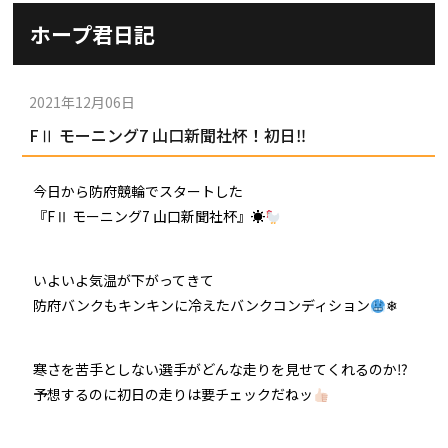
施設ガイド
ホープ君日記
パンフレット
施設紹介
防府競輪ナビ
出場予定選手
有料席
2021年12月06日
車券の購入方法
その他
FⅡ モーニング7 山口新聞社杯！初日‼
出走表
KEIRINパーク
DOKOTO
防府競輪研究所
予想紙
バンク紹介
今日から防府競輪でスタートした
電話・FAXサービス
ホープ君日記
『FⅡ モーニング7 山口新聞社杯』☀
イベント＆ファンサービス
アクセス
歴代優勝者を紹介
Kからの挑戦状
Kの3本勝負（本命予想）
いよいよ気温が下がってきて
防府けいりん駅前SC
非開催日の払戻し場所について
防府競輪を予想するKとは？
防府バンクもキンキンに冷えたバンクコンディション
❄
崖っぷちのK（穴予想）
協賛レース募集
防府競輪キャラクター
寒さを苦手としない選手がどんな走りを見せてくれるのか⁉
Kの地元推し！（地元予想）
横断幕掲出について
予想するのに初日の走りは要チェックだねッ
サイトポリシー
個人情報保護方針