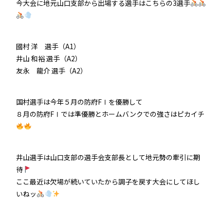
今大会に地元山口支部から出場する選手はこちらの3選手
國村 洋 選手（A1）
井山 和裕 選手（A2）
友永 龍介 選手（A2）
国村選手は今年５月の防府FⅠを優勝して
８月の防府FⅠでは準優勝とホームバンクでの強さはピカイチ
井山選手は山口支部の選手会支部長として地元勢の牽引に期
待
ここ最近は欠場が続いていたから調子を戻す大会にしてほし
いねッ