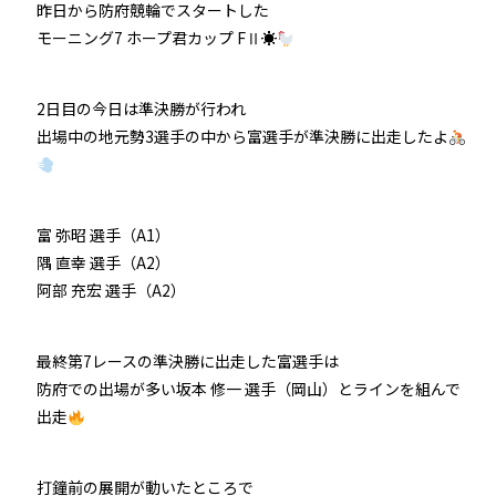
昨日から防府競輪でスタートした
モーニング7 ホープ君カップ FⅡ☀
2日目の今日は準決勝が行われ
出場中の地元勢3選手の中から富選手が準決勝に出走したよ
富 弥昭 選手（A1）
隅 直幸 選手（A2）
阿部 充宏 選手（A2）
最終第7レースの準決勝に出走した富選手は
防府での出場が多い坂本 修一 選手（岡山）とラインを組んで
出走
打鐘前の展開が動いたところで