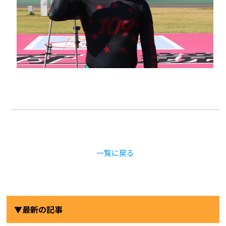
一覧に戻る
▼最新の記事