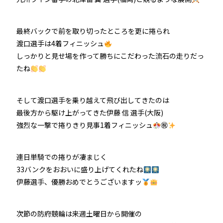
最終バックで前を取り切ったところを更に捲られ
渡口選手は4着フィニッシュ
しっかりと見せ場を作って勝ちにこだわった流石の走りだっ
たね
そして渡口選手を乗り越えて飛び出してきたのは
最後方から駆け上がってきた伊藤 信 選手(大阪)
強烈な一撃で捲りきり見事1着フィニッシュ
㊗
連日単騎での捲りが凄まじく
33バンクをおおいに盛り上げてくれたね
伊藤選手、優勝おめでとうございますッ
次節の防府競輪は来週土曜日から開催の