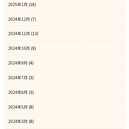
2025年1月
(16)
2024年12月
(7)
2024年11月
(13)
2024年10月
(9)
2024年9月
(4)
2024年7月
(3)
2024年6月
(3)
2024年5月
(8)
2024年3月
(8)