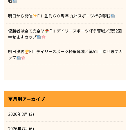
戦
明日から開催
FⅠ 創刊６０周年 九州スポーツ杯争奪戦
優勝者は全て完全Ｖ
FⅡ デイリースポーツ杯争奪戦／第52回
幸せますカップ
明日決勝
FⅡ デイリースポーツ杯争奪戦／第52回 幸せますカ
ップ
▼月別アーカイブ
2026年8月
(2)
2026年7月
(6)