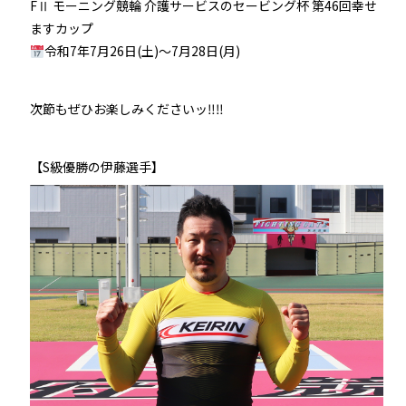
FⅡ モーニング競輪 介護サービスのセービング杯 第46回幸せ
ますカップ
令和7年7月26日(土)〜7月28日(月)
次節もぜひお楽しみくださいッ‼‼
【S級優勝の伊藤選手】