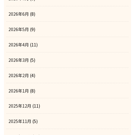
2026年6月
(8)
2026年5月
(9)
2026年4月
(11)
2026年3月
(5)
2026年2月
(4)
2026年1月
(8)
2025年12月
(11)
2025年11月
(5)