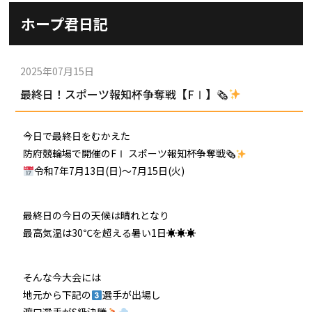
施設ガイド
ホープ君日記
パンフレット
施設紹介
防府競輪ナビ
出場予定選手
有料席
2025年07月15日
車券の購入方法
その他
最終日！スポーツ報知杯争奪戦【FⅠ】🗞
出走表
KEIRINパーク
DOKOTO
防府競輪研究所
予想紙
バンク紹介
今日で最終日をむかえた
電話・FAXサービス
ホープ君日記
防府競輪場で開催のFⅠ スポーツ報知杯争奪戦🗞
イベント＆ファンサービス
アクセス
令和7年7月13日(日)〜7月15日(火)
歴代優勝者を紹介
Kからの挑戦状
Kの3本勝負（本命予想）
防府けいりん駅前SC
非開催日の払戻し場所について
防府競輪を予想するKとは？
最終日の今日の天候は晴れとなり
崖っぷちのK（穴予想）
最高気温は30℃を超える暑い1日☀☀☀
協賛レース募集
防府競輪キャラクター
Kの地元推し！（地元予想）
横断幕掲出について
サイトポリシー
そんな今大会には
地元から下記の
選手が出場し
個人情報保護方針