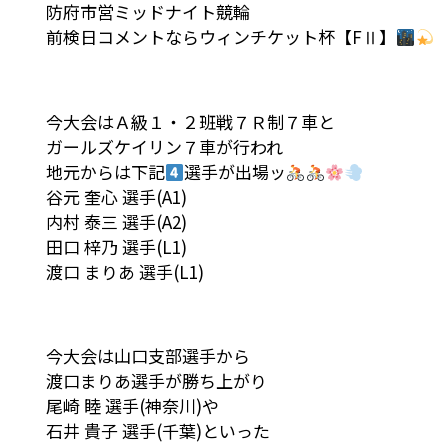
防府市営ミッドナイト競輪
前検日コメントならウィンチケット杯【FⅡ】
今大会はＡ級１・２班戦７Ｒ制７車と
ガールズケイリン７車が行われ
地元からは下記
選手が出場ッ
谷元 奎心 選手(A1)
内村 泰三 選手(A2)
田口 梓乃 選手(L1)
渡口 まりあ 選手(L1)
今大会は山口支部選手から
渡口まりあ選手が勝ち上がり
尾崎 睦 選手(神奈川)や
石井 貴子 選手(千葉)といった