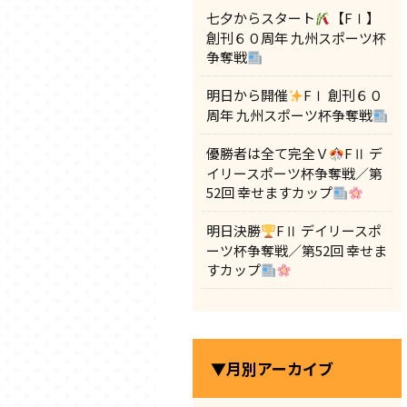
七夕からスタート
【FⅠ】
創刊６０周年 九州スポーツ杯
争奪戦
明日から開催
FⅠ 創刊６０
周年 九州スポーツ杯争奪戦
優勝者は全て完全Ｖ
FⅡ デ
イリースポーツ杯争奪戦／第
52回 幸せますカップ
明日決勝
FⅡ デイリースポ
ーツ杯争奪戦／第52回 幸せま
すカップ
▼月別アーカイブ