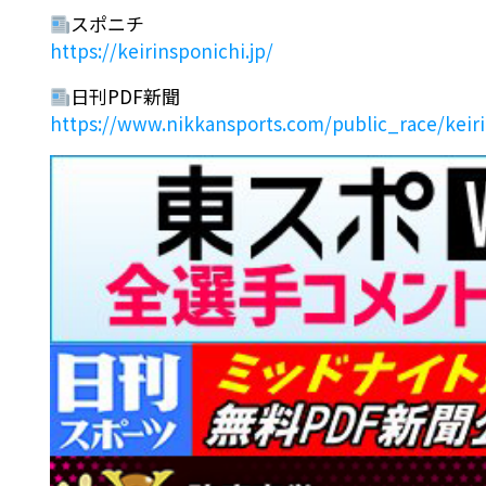
スポニチ
https://keirinsponichi.jp/
日刊PDF新聞
https://www.nikkansports.com/public_race/keir