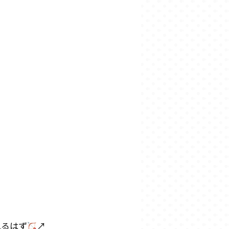
れるはず
↗