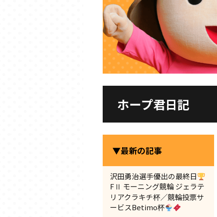
ホープ君日記
▼最新の記事
沢田勇治選手優出の最終日
FⅡ モーニング競輪 ジェラテ
リアクラキチ杯／競輪投票サ
ービスBetimo杯