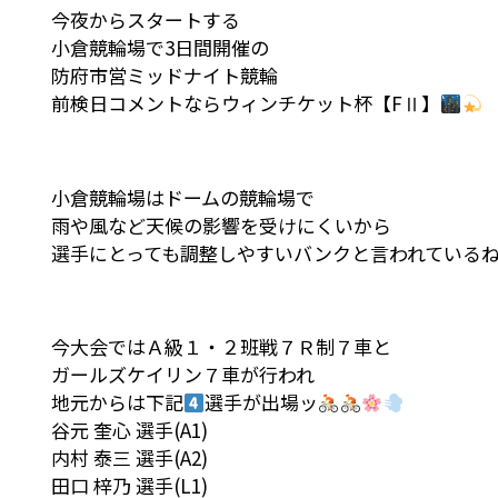
今夜からスタートする
小倉競輪場で3日間開催の
防府市営ミッドナイト競輪
前検日コメントならウィンチケット杯【FⅡ】
小倉競輪場はドームの競輪場で
雨や風など天候の影響を受けにくいから
選手にとっても調整しやすいバンクと言われている
今大会ではＡ級１・２班戦７Ｒ制７車と
ガールズケイリン７車が行われ
地元からは下記
選手が出場ッ
谷元 奎心 選手(A1)
内村 泰三 選手(A2)
田口 梓乃 選手(L1)