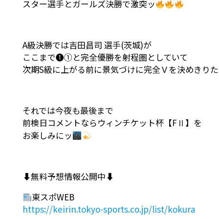
スター選手とガールズ決勝で激突ッ
A級決勝では吉田昌司 選手(茨城)が
ここまで❶①と完全優勝を射程圏としていて
次期S級に上がる前に景気づけに完全Ｖを決めきり
それでは今夜も最後まで
前検日コメントならウィンチケット杯【FⅡ】を
お楽しみにッ
⬇無料予想情報公開中⬇
東スポWEB
https://keirin.tokyo-sports.co.jp/list/kokura