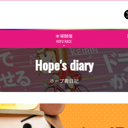
本場開催
HOFU RACE
Hope's diary
ホープ君日記