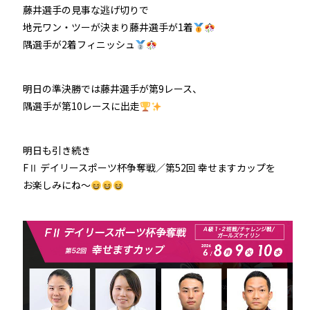
藤井選手の見事な逃げ切りで
地元ワン・ツーが決まり藤井選手が1着
隅選手が2着フィニッシュ
明日の準決勝では藤井選手が第9レース、
隅選手が第10レースに出走
明日も引き続き
FⅡ デイリースポーツ杯争奪戦／第52回 幸せますカップを
お楽しみにね～