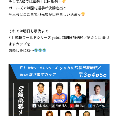
そしてA級では富選手と阿部選手
ガールズでは國村選手が決勝進出と
今大会はここまで地元勢が目覚ましい活躍ッ
それでは明日も最後まで
FⅠ 競輪ワールドシリーズ yab山口朝日放送杯／第５１回 幸せ
ますカップを
お楽しみにね～