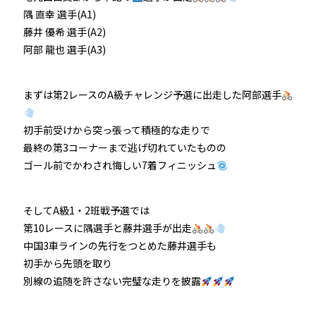
隅 直幸 選手(A1)
防府競輪をお楽しみいただくために
藤井 優希 選手(A2)
阿部 龍也 選手(A3)
車券の購入にのめり込む不安のある方のご相談
まずは第2レースのA級チャレンジ予選に出走した阿部選手
来場者の肖像権について
初手前受けから突っ張って積極的な走りで
最終の第3コーナーまで逃げ切れていたものの
ゴール前でかわされ悔しい7着フィニッシュ
そしてA級1・2班戦予選では
第10レースに隅選手と藤井選手が出走
中国3車ラインの先行をつとめた藤井選手も
初手から先頭を取り
別線の追随を許さない完璧な走りを披露