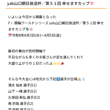
yab山口朝日放送杯／第５１回 幸せますカップ
いよいよ今日から開幕となった
FⅠ 競輪ワールドシリーズ yab山口朝日放送杯／第５１回 幸せ
ますカップ
令和8年6月3日(水)〜6月5日(金)
最初の舞台が防府競輪で
平日ながらも多くのお客さんが足を運んでくれて
大盛り上がりの１日だったよ
そんな今大会には地元から下記
選手が出場
清水 裕友 選手(S1)
山下 一輝 選手(S2)
久保田 泰弘 選手(S2)
角 宗哉 選手(S2)
富 弥昭 選手(A1)