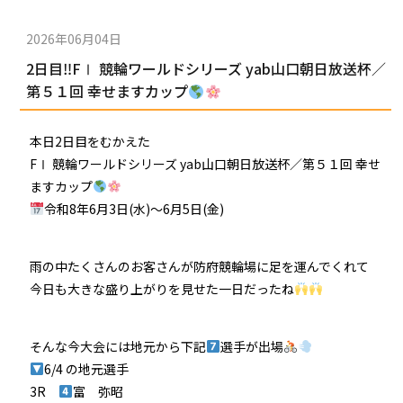
2026年06月04日
2日目‼FⅠ 競輪ワールドシリーズ yab山口朝日放送杯／
第５１回 幸せますカップ
本日2日目をむかえた
FⅠ 競輪ワールドシリーズ yab山口朝日放送杯／第５１回 幸せ
ますカップ
令和8年6月3日(水)〜6月5日(金)
雨の中たくさんのお客さんが防府競輪場に足を運んでくれて
今日も大きな盛り上がりを見せた一日だったね
そんな今大会には地元から下記
選手が出場
6/4 の地元選手
3R
富 弥昭