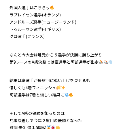
外国人選手はこちらッ
ラブレイセン選手(オランダ)
アンドルーズ選手(ニュージーランド)
トゥルーマン選手(イギリス)
グロ選手(フランス)
なんと今大会は地元から５選手が決勝に勝ち上がり
第9レースのA級決勝では富選手と阿部選手が出走
結果は富選手が最終回に追い上げを見せるも
惜しくも4着フィニッシュ
阿部選手は7着と悔しい結果に
そしてA級の優勝を飾ったのは
見事な差しで今年２度目の優勝となった
鰐淵 圭佑 選手(群馬)