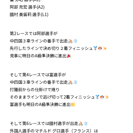
阿部 充宏 選手(A2)
國村 美留莉 選手(L1)
第2レースでは阿部選手が
中四国３車ラインの番手で出走
先行したラインで決め切り２着フィニッシュ
見事に明日のA級準決勝に進出
そして第4レースでは富選手が
中四国３車ラインの番手で出走
打鍾前からの仕掛けで捲り
そのままラインで逃げ切って2着フィニッシュ
富選手も明日のA級準決勝に進出
そして第6レースでは國村選手が出走
外国人選手のマチルド グロ選手（フランス）は