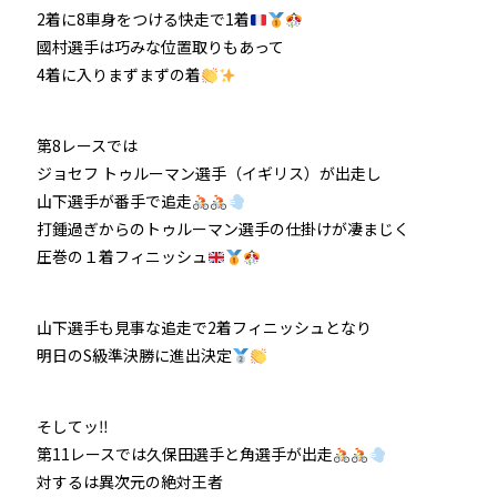
2着に8車身をつける快走で1着
國村選手は巧みな位置取りもあって
4着に入りまずまずの着
第8レースでは
ジョセフ トゥルーマン選手（イギリス）が出走し
山下選手が番手で追走
打鍾過ぎからのトゥルーマン選手の仕掛けが凄まじく
圧巻の１着フィニッシュ
山下選手も見事な追走で2着フィニッシュとなり
明日のS級準決勝に進出決定
そしてッ‼
第11レースでは久保田選手と角選手が出走
対するは異次元の絶対王者