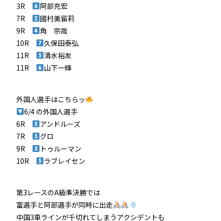
3R
阿部充宏
7R
國村美留莉
9R
角 宗哉
10R
久保田泰弘
11R
清水裕友
11R
山下一輝
外国人選手はこちらッ
6/4 の外国人選手
6R
アンドルーズ
7R
グロ
9R
トゥルーマン
10R
ラブレイセン
第3レースのA級準決勝では
富選手と阿部選手が同時に出走
中国3車ラインが千切れてしまうアクシデントも