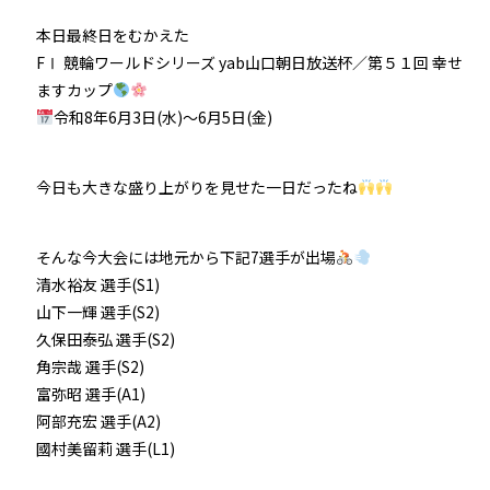
本日最終日をむかえた
FⅠ 競輪ワールドシリーズ yab山口朝日放送杯／第５１回 幸せ
ますカップ
令和8年6月3日(水)〜6月5日(金)
今日も大きな盛り上がりを見せた一日だったね
そんな今大会には地元から下記7選手が出場
清水裕友 選手(S1)
山下一輝 選手(S2)
久保田泰弘 選手(S2)
角宗哉 選手(S2)
富弥昭 選手(A1)
阿部充宏 選手(A2)
國村美留莉 選手(L1)