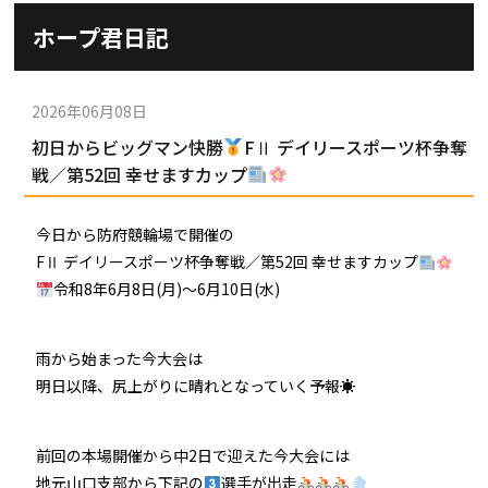
施設ガイド
ホープ君日記
パンフレット
施設紹介
防府競輪ナビ
出場予定選手
有料席
2026年06月08日
車券の購入方法
その他
初日からビッグマン快勝
FⅡ デイリースポーツ杯争奪
出走表
KEIRINパーク
DOKOTO
戦／第52回 幸せますカップ
防府競輪研究所
予想紙
バンク紹介
電話・FAXサービス
ホープ君日記
今日から防府競輪場で開催の
イベント＆ファンサービス
アクセス
FⅡ デイリースポーツ杯争奪戦／第52回 幸せますカップ
歴代優勝者を紹介
Kからの挑戦状
令和8年6月8日(月)〜6月10日(水)
Kの3本勝負（本命予想）
防府けいりん駅前SC
非開催日の払戻し場所について
防府競輪を予想するKとは？
崖っぷちのK（穴予想）
雨から始まった今大会は
協賛レース募集
防府競輪キャラクター
明日以降、尻上がりに晴れとなっていく予報☀
Kの地元推し！（地元予想）
横断幕掲出について
サイトポリシー
前回の本場開催から中2日で迎えた今大会には
個人情報保護方針
地元山口支部から下記の
選手が出走