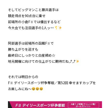
そしてビッグマンこと藤井選手は
競走得点を90点台に乗せ
前場所の小倉FⅡでは優出するなど
今大会でも注目選手の1人ッ
阿部選手は前場所の函館FⅡで
勝ち上がりを逃すも
最終日にしっかりと白星締め☆
地元開催に向けての仕上がりに期待だね⤴⤴
それでは明日からの
FⅡ デイリースポーツ杯争奪戦／第52回 幸せますカップを
お楽しみにね～