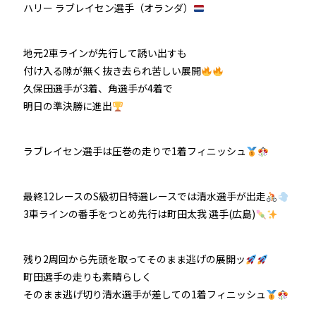
ハリー ラブレイセン選手（オランダ）
地元2車ラインが先行して誘い出すも
付け入る隙が無く抜き去られ苦しい展開
久保田選手が3着、角選手が4着で
明日の準決勝に進出
ラブレイセン選手は圧巻の走りで1着フィニッシュ
最終12レースのS級初日特選レースでは清水選手が出走
3車ラインの番手をつとめ先行は町田太我 選手(広島)
残り2周回から先頭を取ってそのまま逃げの展開ッ
町田選手の走りも素晴らしく
そのまま逃げ切り清水選手が差しての1着フィニッシュ