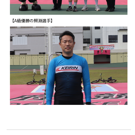
【A級優勝の鰐淵選手】