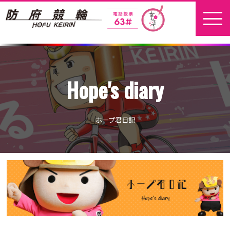
ホーム
Hope's diary
新着情報
地元選手
ホープ君日記
お問い合わせ
開催日程
本場開催
開催展望記事