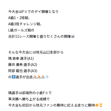
今大会はFⅡでのデイ開催となり
A級1・2班戦、
A級3班チャレンジ戦、
L級ガールズ戦の
合計11レース開催と盛りだくさんの開催
そんな今大会には地元山口支部から
隅 直幸 選手(A1)
藤井 優希 選手(A2)
阿部 龍也 選手(A3)
の
選手が出走
隅選手は前場所の小倉FⅡで
準決勝へ勝ち上がる成績で
今大会も初日から地元ファンの期待に応える走りに期待