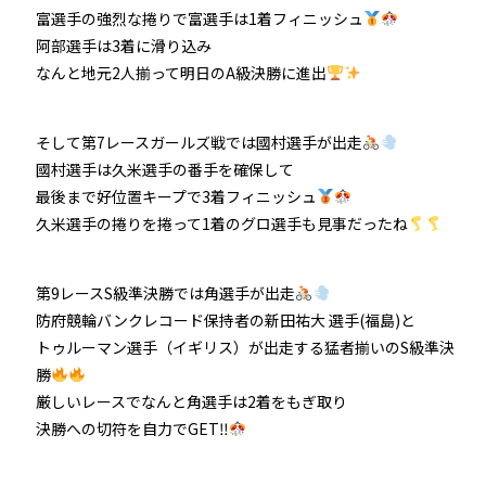
富選手の強烈な捲りで富選手は1着フィニッシュ
阿部選手は3着に滑り込み
なんと地元2人揃って明日のA級決勝に進出
そして第7レースガールズ戦では國村選手が出走
國村選手は久米選手の番手を確保して
最後まで好位置キープで3着フィニッシュ
久米選手の捲りを捲って1着のグロ選手も見事だったね
第9レースS級準決勝では角選手が出走
防府競輪バンクレコード保持者の新田祐大 選手(福島)と
トゥルーマン選手（イギリス）が出走する猛者揃いのS級準決
勝
厳しいレースでなんと角選手は2着をもぎ取り
決勝への切符を自力でGET‼