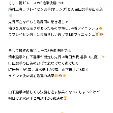
そして第10レースのS級準決勝では
絶対王者ラブレイセン選手(オランダ)と久保田選手が出走
先行不在ながらも最周回の巻き返しで
粘りを見せる走りがあったものの悔しい4着フィニッシュ
ラブレイセン選手は素晴らしい逃げで1着フィニッシュ
そして最終の第11レースS級準決勝では
清水選手と山下選手が出走し先行は町田大我 選手（広島）
町田選手の圧巻の逃げで危なげなく逃げ切り
町田選手が1着、清水選手が2着、山下選手が3着と
ラインで決め切る最高の結果
山下選手は惜しくも決勝を逃す結果となってしまったけど
明日は清水選手と角選手がS級決勝