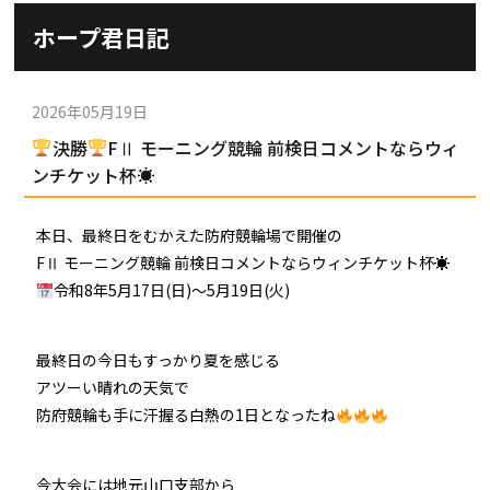
施設ガイド
ホープ君日記
パンフレット
施設紹介
防府競輪ナビ
出場予定選手
有料席
2026年05月19日
車券の購入方法
その他
決勝
FⅡ モーニング競輪 前検日コメントならウィ
出走表
KEIRINパーク
DOKOTO
ンチケット杯☀
防府競輪研究所
予想紙
バンク紹介
電話・FAXサービス
ホープ君日記
本日、最終日をむかえた防府競輪場で開催の
イベント＆ファンサービス
アクセス
FⅡ モーニング競輪 前検日コメントならウィンチケット杯☀
歴代優勝者を紹介
Kからの挑戦状
令和8年5月17日(日)〜5月19日(火)
Kの3本勝負（本命予想）
防府けいりん駅前SC
非開催日の払戻し場所について
防府競輪を予想するKとは？
崖っぷちのK（穴予想）
最終日の今日もすっかり夏を感じる
協賛レース募集
防府競輪キャラクター
アツーい晴れの天気で
Kの地元推し！（地元予想）
防府競輪も手に汗握る白熱の1日となったね
横断幕掲出について
サイトポリシー
個人情報保護方針
今大会には地元山口支部から