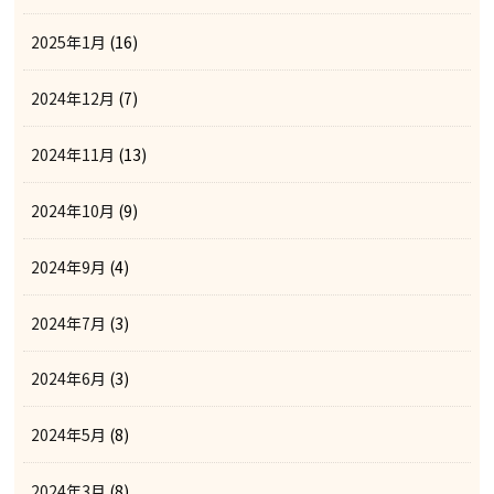
2025年1月
(16)
2024年12月
(7)
2024年11月
(13)
2024年10月
(9)
2024年9月
(4)
2024年7月
(3)
2024年6月
(3)
2024年5月
(8)
2024年3月
(8)