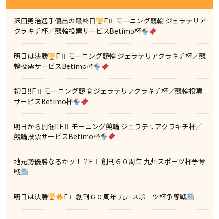
沢田勇治選手優出の最終日
FⅡ モーニング競輪 ジェラテリア
クラキチ杯／競輪投票サービスBetimo杯
明日は決勝
FⅡ モーニング競輪 ジェラテリアクラキチ杯／競
輪投票サービスBetimo杯
初日‼FⅡ モーニング競輪 ジェラテリアクラキチ杯／競輪投票
サービスBetimo杯
明日から開催‼FⅡ モーニング競輪 ジェラテリアクラキチ杯／
競輪投票サービスBetimo杯
地元勢優勝なるかッ！？FⅠ 創刊６０周年 九州スポーツ杯争奪
戦
明日は決勝
FⅠ 創刊６０周年 九州スポーツ杯争奪戦