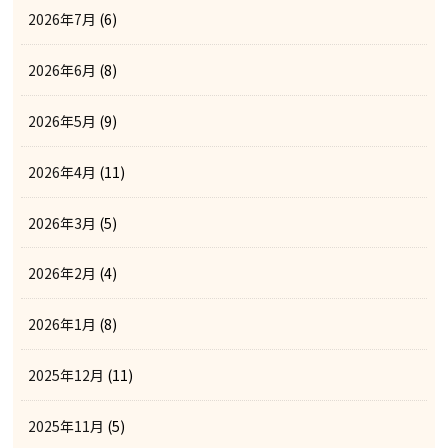
2026年7月
(6)
2026年6月
(8)
2026年5月
(9)
2026年4月
(11)
2026年3月
(5)
2026年2月
(4)
2026年1月
(8)
2025年12月
(11)
2025年11月
(5)