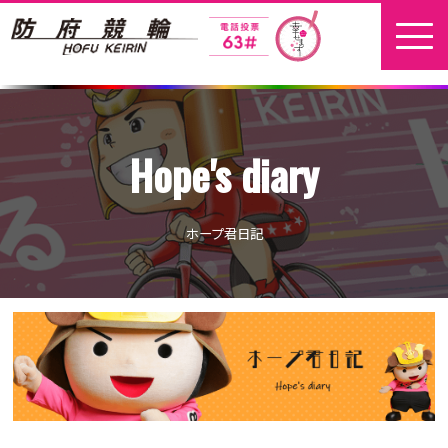
ホーム
Hope's diary
新着情報
地元選手
ホープ君日記
お問い合わせ
開催日程
本場開催
開催展望記事