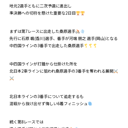
地元2選手ともに二次予選に進出し
防府競輪をお楽しみいただくために
準決勝への切符を懸けた重要な2日目
車券の購入にのめり込む不安のある方のご相談
まずは第7レースに出走した桑原選手
先行に石原 颯(香川)選手、番手が河端 朋之 選手(岡山)となる
来場者の肖像権について
中四国ラインの3番手で出走した桑原選手
中四国ラインが打鍾から仕掛けた所を
北日本2車ラインに狙われ桑原選手の3番手を奪われる展開
北日本ラインの3番手について追走するも
混戦から抜け出せず悔しい6着フィニッシュ
続く第8レースでは