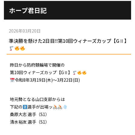
施設ガイド
ホープ君日記
パンフレット
施設紹介
防府競輪ナビ
出場予定選手
有料席
2026年03月20日
車券の購入方法
その他
準決勝を懸けた2日目‼第10回ウィナーズカップ【GⅡ】
出走表
KEIRINパーク
DOKOTO
防府競輪研究所
予想紙
バンク紹介
電話・FAXサービス
ホープ君日記
昨日から防府競輪場で開催の
イベント＆ファンサービス
アクセス
第10回ウィナーズカップ【GⅡ】
歴代優勝者を紹介
Kからの挑戦状
令和8年3月19日(木)〜3月22日(日)
Kの3本勝負（本命予想）
防府けいりん駅前SC
非開催日の払戻し場所について
防府競輪を予想するKとは？
崖っぷちのK（穴予想）
地元勢となる山口支部からは
協賛レース募集
防府競輪キャラクター
下記の
選手が出場ッ
Kの地元推し！（地元予想）
桑原大志 選手（S1）
横断幕掲出について
サイトポリシー
清水裕友 選手（S1）
個人情報保護方針