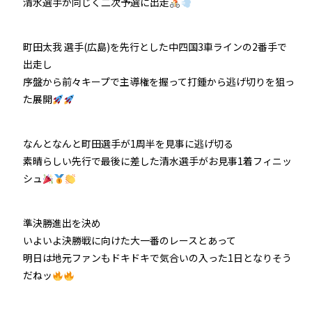
清水選手が同じく二次予選に出走
町田太我 選手(広島)を先行とした中四国3車ラインの2番手で
出走し
序盤から前々キープで主導権を握って打鍾から逃げ切りを狙っ
た展開
なんとなんと町田選手が1周半を見事に逃げ切る
素晴らしい先行で最後に差した清水選手がお見事1着フィニッ
シュ
準決勝進出を決め
いよいよ決勝戦に向けた大一番のレースとあって
明日は地元ファンもドキドキで気合いの入った1日となりそう
だねッ