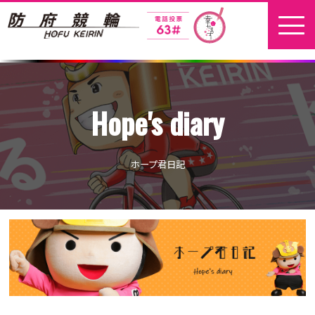
ホーム
Hope's diary
新着情報
地元選手
ホープ君日記
お問い合わせ
開催日程
本場開催
開催展望記事