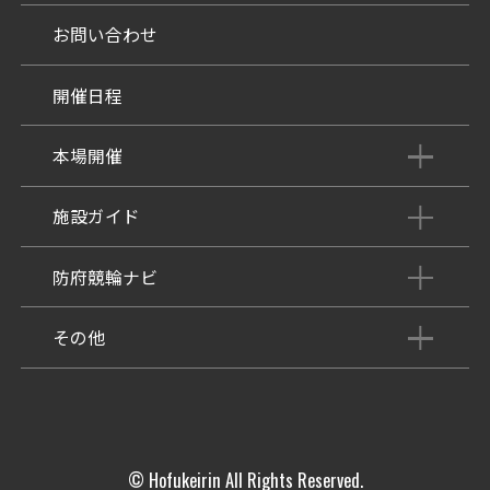
お問い合わせ
開催日程
本場開催
開催展望記事
施設ガイド
パンフレット
施設紹介
防府競輪ナビ
出場予定選手
有料席
車券の購入方法
その他
出走表
KEIRINパーク
DOKOTO
防府競輪研究所
予想紙
バンク紹介
電話・FAXサービス
ホープ君日記
イベント＆ファンサービス
アクセス
© Hofukeirin All Rights Reserved.
歴代優勝者を紹介