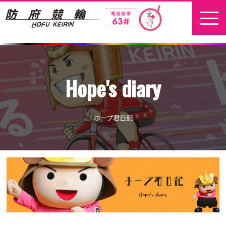
ホーム
Hope's diary
新着情報
地元選手
ホープ君日記
お問い合わせ
開催日程
本場開催
開催展望記事