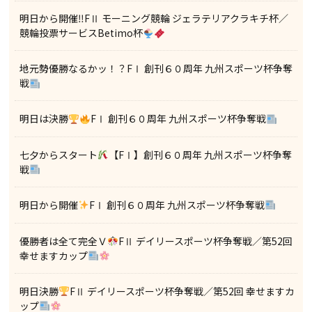
明日から開催‼FⅡ モーニング競輪 ジェラテリアクラキチ杯／
競輪投票サービスBetimo杯
地元勢優勝なるかッ！？FⅠ 創刊６０周年 九州スポーツ杯争奪
戦
明日は決勝
FⅠ 創刊６０周年 九州スポーツ杯争奪戦
七夕からスタート
【FⅠ】創刊６０周年 九州スポーツ杯争奪
戦
明日から開催
FⅠ 創刊６０周年 九州スポーツ杯争奪戦
優勝者は全て完全Ｖ
FⅡ デイリースポーツ杯争奪戦／第52回
幸せますカップ
明日決勝
FⅡ デイリースポーツ杯争奪戦／第52回 幸せますカ
ップ