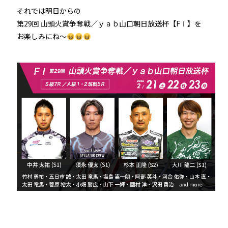
それでは明日からの
第29回 山頭火賞争奪戦／ｙａｂ山口朝日放送杯【FⅠ】を
お楽しみにね～