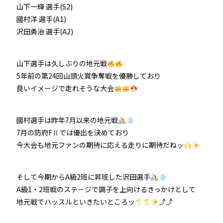
山下一輝 選手(S2)
國村洋 選手(A1)
防府競輪をお楽しみいただくために
沢田勇治 選手(A2)
車券の購入にのめり込む不安のある方のご相談
山下選手は久しぶりの地元戦
来場者の肖像権について
5年前の第24回山頭火賞争奪戦を優勝しており
良いイメージで走れそうな大会
國村選手は昨年7月以来の地元戦
7月の防府FⅡでは優出を決めており
今大会も地元ファンの期待に応える走りに期待だねッ
そして今期からA級2班に昇班した沢田選手
A級1・2班戦のステージで調子を上向けるきっかけとして
地元戦でハッスルといきたいところッ
⤴⤴