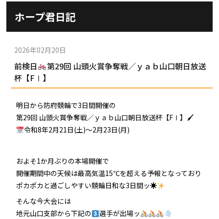
施設ガイド
ホープ君日記
パンフレット
施設紹介
防府競輪ナビ
出場予定選手
有料席
2026年02月20日
車券の購入方法
その他
前検日
第29回 山頭火賞争奪戦／ｙａｂ山口朝日放送
出走表
KEIRINパーク
DOKOTO
杯【FⅠ】
防府競輪研究所
予想紙
バンク紹介
電話・FAXサービス
ホープ君日記
明日から防府競輪で3日間開催の
イベント＆ファンサービス
アクセス
第29回 山頭火賞争奪戦／ｙａｂ山口朝日放送杯【FⅠ】🖌
歴代優勝者を紹介
Kからの挑戦状
令和8年2月21日(土)〜2月23日(月)
Kの3本勝負（本命予想）
防府けいりん駅前SC
非開催日の払戻し場所について
防府競輪を予想するKとは？
崖っぷちのK（穴予想）
およそ1か月ぶりの本場開催で
協賛レース募集
防府競輪キャラクター
開催期間中の天候は最高気温15℃を超える予報となっており
Kの地元推し！（地元予想）
ポカポカと過ごしやすい競輪日和な3日間ッ☀
横断幕掲出について
サイトポリシー
そんな今大会には
地元山口支部から下記の
選手が出場ッ
個人情報保護方針