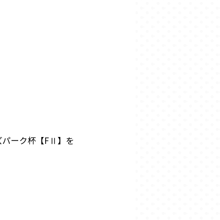
パーク杯【FⅡ】を