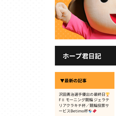
ホープ君日記
▼最新の記事
沢田勇治選手優出の最終日
FⅡ モーニング競輪 ジェラテ
リアクラキチ杯／競輪投票サ
ービスBetimo杯