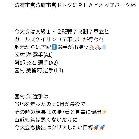
防府市営防府市営おトクにＰＬＡＹオッズパーク杯【
今大会はＡ級１・２班戦７Ｒ制７車立と
ガールズケイリン（７車立）が行われ
地元からは下記
選手が出場ッ
國村 洋 選手(A1)
阿部 充宏 選手(A2)
國村 美留莉 選手(L1)
國村 洋 選手は
当地を走ったのは6月が最後で
その時の結果は決勝7着と見事に優出
直近も着は悪くないだけに
今大会も優出はクリアしたい目標