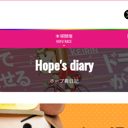
本場開催
HOFU RACE
Hope's diary
ホープ君日記