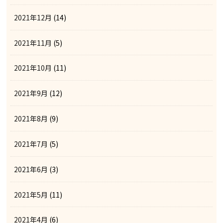
2021年12月
(14)
2021年11月
(5)
2021年10月
(11)
2021年9月
(12)
2021年8月
(9)
2021年7月
(5)
2021年6月
(3)
2021年5月
(11)
2021年4月
(6)