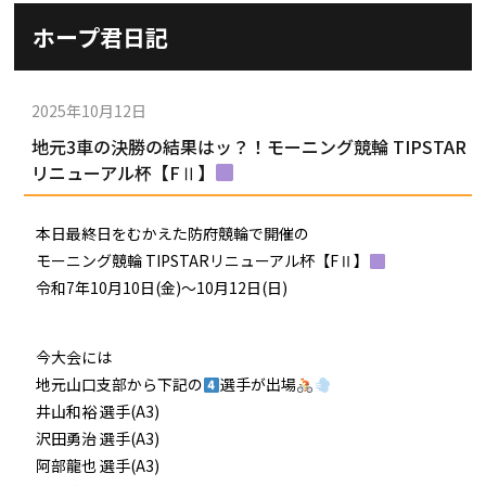
施設ガイド
ホープ君日記
パンフレット
施設紹介
防府競輪ナビ
出場予定選手
有料席
2025年10月12日
車券の購入方法
その他
地元3車の決勝の結果はッ？！モーニング競輪 TIPSTAR
出走表
KEIRINパーク
DOKOTO
リニューアル杯【FⅡ】
防府競輪研究所
予想紙
バンク紹介
電話・FAXサービス
ホープ君日記
本日最終日をむかえた防府競輪で開催の
イベント＆ファンサービス
アクセス
モーニング競輪 TIPSTARリニューアル杯【FⅡ】
歴代優勝者を紹介
Kからの挑戦状
令和7年10月10日(金)〜10月12日(日)
Kの3本勝負（本命予想）
防府けいりん駅前SC
非開催日の払戻し場所について
防府競輪を予想するKとは？
崖っぷちのK（穴予想）
今大会には
協賛レース募集
防府競輪キャラクター
地元山口支部から下記の
選手が出場
Kの地元推し！（地元予想）
井山和裕 選手(A3)
横断幕掲出について
サイトポリシー
沢田勇治 選手(A3)
阿部龍也 選手(A3)
個人情報保護方針