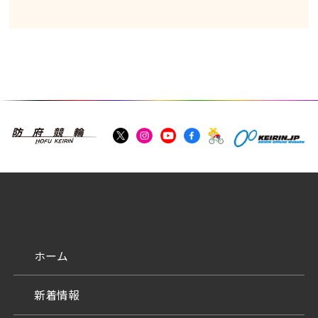
ホーム
新着情報