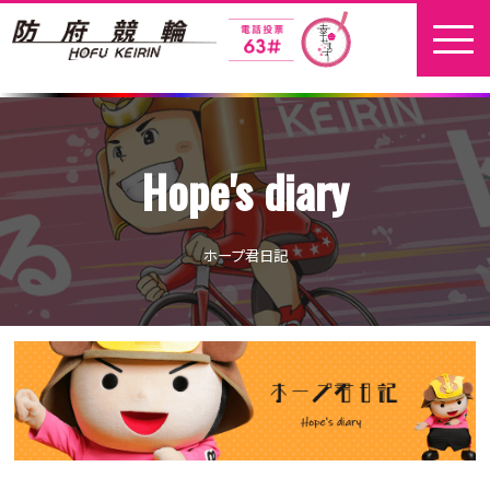
ホーム
Hope's diary
新着情報
地元選手
ホープ君日記
お問い合わせ
開催日程
本場開催
開催展望記事