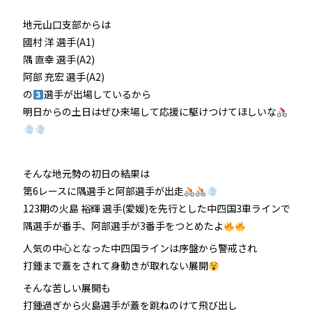
地元山口支部からは
防府競輪をお楽しみいただくために
國村 洋 選手(A1)
隅 直幸 選手(A2)
車券の購入にのめり込む不安のある方のご相談
阿部 充宏 選手(A2)
来場者の肖像権について
の
選手が出場しているから
明日からの土日はぜひ来場して応援に駆けつけてほしいな
そんな地元勢の初日の結果は
第6レースに隅選手と阿部選手が出走
123期の火島 裕輝 選手(愛媛)を先行とした中四国3車ラインで
隅選手が番手、阿部選手が3番手をつとめたよ
人気の中心となった中四国ラインは序盤から警戒され
打鍾まで蓋をされて身動きが取れない展開
そんな苦しい展開も
打鍾過ぎから火島選手が蓋を跳ねのけて飛び出し