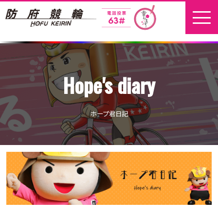
ホーム
Hope's diary
新着情報
地元選手
ホープ君日記
お問い合わせ
開催日程
本場開催
開催展望記事