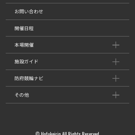
お問い合わせ
開催日程
本場開催
開催展望記事
施設ガイド
パンフレット
施設紹介
防府競輪ナビ
出場予定選手
有料席
車券の購入方法
その他
出走表
KEIRINパーク
DOKOTO
防府競輪研究所
予想紙
バンク紹介
電話・FAXサービス
ホープ君日記
イベント＆ファンサービス
アクセス
© Hofukeirin All Rights Reserved.