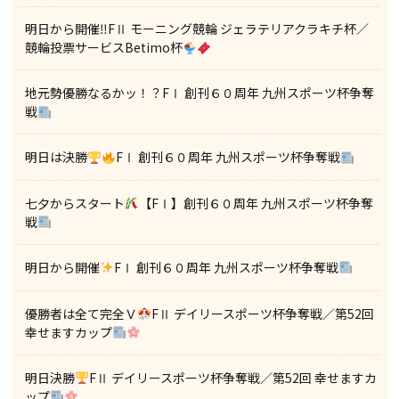
明日から開催‼FⅡ モーニング競輪 ジェラテリアクラキチ杯／
競輪投票サービスBetimo杯
地元勢優勝なるかッ！？FⅠ 創刊６０周年 九州スポーツ杯争奪
戦
明日は決勝
FⅠ 創刊６０周年 九州スポーツ杯争奪戦
七夕からスタート
【FⅠ】創刊６０周年 九州スポーツ杯争奪
戦
明日から開催
FⅠ 創刊６０周年 九州スポーツ杯争奪戦
優勝者は全て完全Ｖ
FⅡ デイリースポーツ杯争奪戦／第52回
幸せますカップ
明日決勝
FⅡ デイリースポーツ杯争奪戦／第52回 幸せますカ
ップ