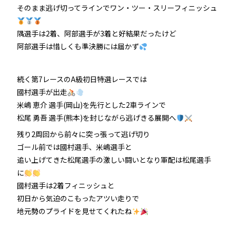
そのまま逃げ切ってラインでワン・ツー・スリーフィニッシュ
隅選手は2着、阿部選手が3着と好結果だったけど
阿部選手は惜しくも準決勝には届かず
続く第7レースのA級初日特選レースでは
國村選手が出走
米嶋 恵介 選手(岡山)を先行とした2車ラインで
松尾 勇吾 選手(熊本)を封じながら逃げきる展開へ
残り2周回から前々に突っ張って逃げ切り
ゴール前では國村選手、米嶋選手と
追い上げてきた松尾選手の激しい闘いとなり軍配は松尾選手
に
國村選手は2着フィニッシュと
初日から気迫のこもったアツい走りで
地元勢のプライドを見せてくれたね