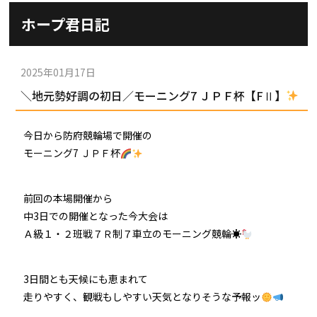
施設ガイド
ホープ君日記
パンフレット
施設紹介
防府競輪ナビ
出場予定選手
有料席
2025年01月17日
車券の購入方法
その他
＼地元勢好調の初日／モーニング7 ＪＰＦ杯【FⅡ】
出走表
KEIRINパーク
DOKOTO
防府競輪研究所
予想紙
バンク紹介
今日から防府競輪場で開催の
電話・FAXサービス
ホープ君日記
モーニング7 ＪＰＦ杯
イベント＆ファンサービス
アクセス
歴代優勝者を紹介
Kからの挑戦状
Kの3本勝負（本命予想）
前回の本場開催から
防府けいりん駅前SC
非開催日の払戻し場所について
防府競輪を予想するKとは？
中3日での開催となった今大会は
崖っぷちのK（穴予想）
Ａ級１・２班戦７Ｒ制７車立のモーニング競輪☀
協賛レース募集
防府競輪キャラクター
Kの地元推し！（地元予想）
横断幕掲出について
3日間とも天候にも恵まれて
サイトポリシー
走りやすく、観戦もしやすい天気となりそうな予報ッ
個人情報保護方針