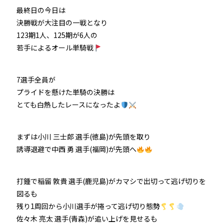
最終日の今日は
防府競輪をお楽しみいただくために
決勝戦が大注目の一戦となり
123期1人、125期が6人の
車券の購入にのめり込む不安のある方のご相談
若手によるオール単騎戦
来場者の肖像権について
7選手全員が
プライドを懸けた単騎の決勝は
とても白熱したレースになったよ
まずは小川 三士郎 選手(徳島)が先頭を取り
誘導退避で中西 勇 選手(福岡)が先頭へ
打鍾で稲留 敦貴 選手(鹿児島)がカマシで出切って逃げ切りを
図るも
残り1周回から小川選手が捲って逃げ切り態勢
佐々木 亮太 選手(青森)が追い上げを見せるも