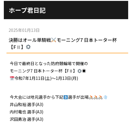
施設ガイド
ホープ君日記
パンフレット
施設紹介
防府競輪ナビ
出場予定選手
有料席
2025年01月13日
車券の購入方法
その他
決勝はオール単騎戦
モーニング7 日本トーター杯
出走表
KEIRINパーク
DOKOTO
【FⅡ】
防府競輪研究所
予想紙
バンク紹介
電話・FAXサービス
ホープ君日記
今日で最終日となった防府競輪場で開催の
イベント＆ファンサービス
アクセス
モーニング7 日本トーター杯【FⅡ】
☀
歴代優勝者を紹介
Kからの挑戦状
令和7年1月11日(土)〜1月13日(月)
Kの3本勝負（本命予想）
防府けいりん駅前SC
非開催日の払戻し場所について
防府競輪を予想するKとは？
崖っぷちのK（穴予想）
今大会には地元選手から下記
選手が出場
協賛レース募集
防府競輪キャラクター
井山和裕 選手(A3)
Kの地元推し！（地元予想）
内村竜也 選手(A3)
横断幕掲出について
サイトポリシー
沢田勇治 選手(A3)
個人情報保護方針