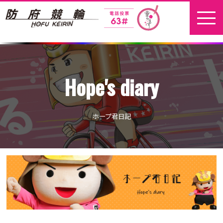
ホーム
Hope's diary
新着情報
地元選手
ホープ君日記
お問い合わせ
開催日程
本場開催
開催展望記事