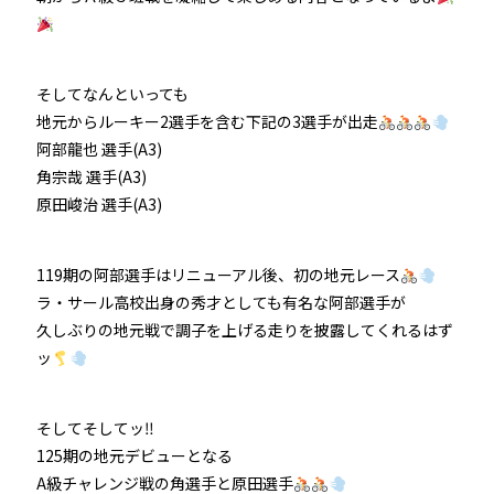
防府競輪をお楽しみいただくために
そしてなんといっても
車券の購入にのめり込む不安のある方のご相談
地元からルーキー2選手を含む下記の3選手が出走
来場者の肖像権について
阿部龍也 選手(A3)
角宗哉 選手(A3)
原田峻治 選手(A3)
119期の阿部選手はリニューアル後、初の地元レース
ラ・サール高校出身の秀才としても有名な阿部選手が
久しぶりの地元戦で調子を上げる走りを披露してくれるはず
ッ
そしてそしてッ‼
125期の地元デビューとなる
A級チャレンジ戦の角選手と原田選手