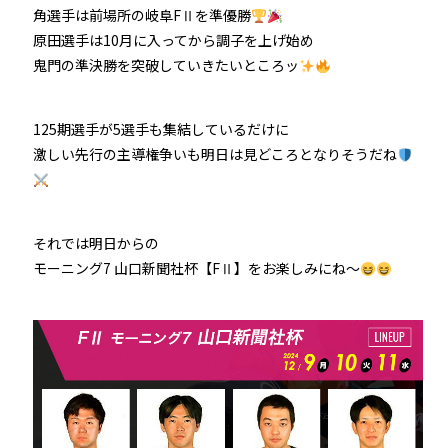
角選手は前場所の岐阜FⅡを準優勝
原田選手は10月に入ってから調子を上げ始め
鬼門の準決勝を突破していきたいところッ
125期選手が5選手も集結しているだけに
激しい先行の主導権争いも明日は見どころとなりそうだね
それでは明日からの
モーニング7 山口新聞社杯【FⅡ】をお楽しみにね～