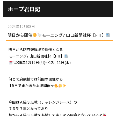
施設ガイド
ホープ君日記
パンフレット
施設紹介
防府競輪ナビ
出場予定選手
有料席
2024年12月08日
車券の購入方法
その他
明日から開催
モーニング7 山口新聞社杯【FⅡ】
出走表
KEIRINパーク
DOKOTO
防府競輪研究所
予想紙
バンク紹介
明日から防府競輪場で開催となる
電話・FAXサービス
ホープ君日記
モーニング7 山口新聞社杯【FⅡ】
イベント＆ファンサービス
アクセス
令和6年12月9日(月)〜12月11日(水)
歴代優勝者を紹介
Kからの挑戦状
Kの3本勝負（本命予想）
防府けいりん駅前SC
非開催日の払戻し場所について
防府競輪を予想するKとは？
何と防府競輪では前回の開催から
崖っぷちのK（穴予想）
中5日でまたまた本場開催ッ
協賛レース募集
防府競輪キャラクター
Kの地元推し！（地元予想）
横断幕掲出について
今回はＡ級３班戦（チャレンジレース）の
サイトポリシー
７Ｒ制７車となっており
個人情報保護方針
朝からＡ級３班戦を凝縮して楽しめる内容となっているよ