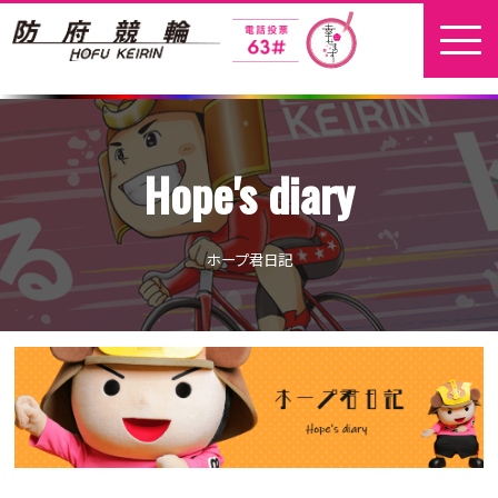
ホーム
Hope's diary
新着情報
地元選手
ホープ君日記
お問い合わせ
開催日程
本場開催
開催展望記事