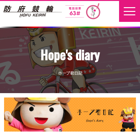
ホーム
Hope's diary
新着情報
地元選手
ホープ君日記
お問い合わせ
開催日程
本場開催
開催展望記事