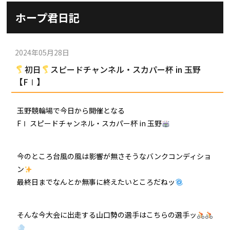
施設ガイド
ホープ君日記
パンフレット
施設紹介
防府競輪ナビ
出場予定選手
有料席
2024年05月28日
車券の購入方法
その他
初日
スピードチャンネル・スカパー杯 in 玉野
出走表
KEIRINパーク
DOKOTO
【FⅠ】
防府競輪研究所
予想紙
バンク紹介
電話・FAXサービス
ホープ君日記
玉野競輪場で今日から開催となる
イベント＆ファンサービス
アクセス
FⅠ スピードチャンネル・スカパー杯 in 玉野
歴代優勝者を紹介
Kからの挑戦状
Kの3本勝負（本命予想）
防府けいりん駅前SC
非開催日の払戻し場所について
防府競輪を予想するKとは？
今のところ台風の風は影響が無さそうなバンクコンディショ
崖っぷちのK（穴予想）
ン
協賛レース募集
防府競輪キャラクター
最終日までなんとか無事に終えたいところだねッ
Kの地元推し！（地元予想）
横断幕掲出について
サイトポリシー
そんな今大会に出走する山口勢の選手はこちらの選手ッ
個人情報保護方針