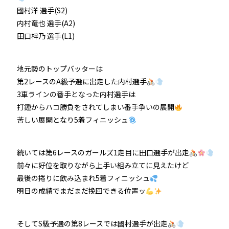
國村洋 選手(S2)
防府競輪をお楽しみいただくために
内村竜也 選手(A2)
田口梓乃 選手(L1)
車券の購入にのめり込む不安のある方のご相談
地元勢のトップバッターは
来場者の肖像権について
第2レースのA級予選に出走した内村選手
3車ラインの番手となった内村選手は
打鍾からハコ勝負をされてしまい番手争いの展開
苦しい展開となり5着フィニッシュ
続いては第6レースのガールズ1走目に田口選手が出走
前々に好位を取りながら上手い組み立てに見えたけど
最後の捲りに飲み込まれ5着フィニッシュ
明日の成績でまだまだ挽回できる位置ッ
そしてS級予選の第8レースでは國村選手が出走