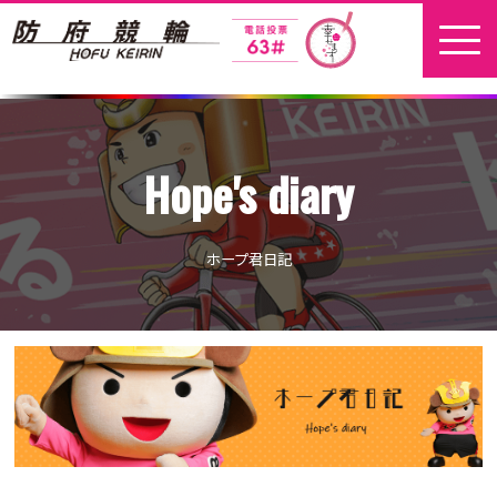
ホーム
Hope's diary
新着情報
地元選手
ホープ君日記
お問い合わせ
開催日程
本場開催
開催展望記事