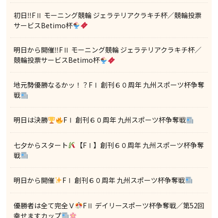
初日‼FⅡ モーニング競輪 ジェラテリアクラキチ杯／競輪投票
サービスBetimo杯
明日から開催‼FⅡ モーニング競輪 ジェラテリアクラキチ杯／
競輪投票サービスBetimo杯
地元勢優勝なるかッ！？FⅠ 創刊６０周年 九州スポーツ杯争奪
戦
明日は決勝
FⅠ 創刊６０周年 九州スポーツ杯争奪戦
七夕からスタート
【FⅠ】創刊６０周年 九州スポーツ杯争奪
戦
明日から開催
FⅠ 創刊６０周年 九州スポーツ杯争奪戦
優勝者は全て完全Ｖ
FⅡ デイリースポーツ杯争奪戦／第52回
幸せますカップ