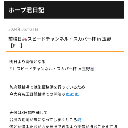
施設ガイド
ホープ君日記
パンフレット
施設紹介
防府競輪ナビ
出場予定選手
有料席
2024年05月27日
車券の購入方法
その他
前検日
スピードチャンネル・スカパー杯 in 玉野
出走表
KEIRINパーク
DOKOTO
【FⅠ】
防府競輪研究所
予想紙
バンク紹介
電話・FAXサービス
ホープ君日記
明日より開催となる
イベント＆ファンサービス
アクセス
FⅠ スピードチャンネル・スカパー杯 in 玉野
歴代優勝者を紹介
Kからの挑戦状
Kの3本勝負（本命予想）
防府けいりん駅前SC
非開催日の払戻し場所について
防府競輪を予想するKとは？
防府競輪場では施設整備を行っているため
崖っぷちのK（穴予想）
今大会も玉野競輪場での開催ッ
協賛レース募集
防府競輪キャラクター
Kの地元推し！（地元予想）
横断幕掲出について
天候は3日間を通して
サイトポリシー
台風の動向が気になってしまうところ
個人情報保護方針
何とか選手たちが力を発揮できるよう天気が持ちこたえてほ