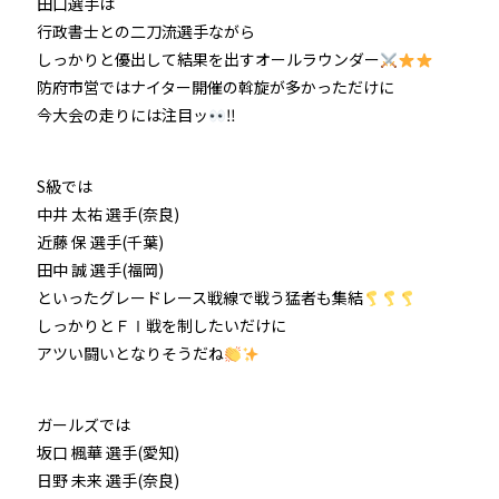
田口選手は
行政書士との二刀流選手ながら
しっかりと優出して結果を出すオールラウンダー
防府市営ではナイター開催の斡旋が多かっただけに
今大会の走りには注目ッ
‼
S級では
中井 太祐 選手(奈良)
近藤 保 選手(千葉)
田中 誠 選手(福岡)
といったグレードレース戦線で戦う猛者も集結
しっかりとＦⅠ戦を制したいだけに
アツい闘いとなりそうだね
ガールズでは
坂口 楓華 選手(愛知)
日野 未来 選手(奈良)