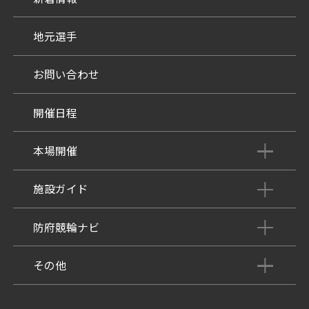
地元選手
お問い合わせ
開催日程
本場開催
開催展望記事
施設ガイド
パンフレット
施設紹介
防府競輪ナビ
出場予定選手
有料席
車券の購入方法
その他
出走表
KEIRINパーク
DOKOTO
防府競輪研究所