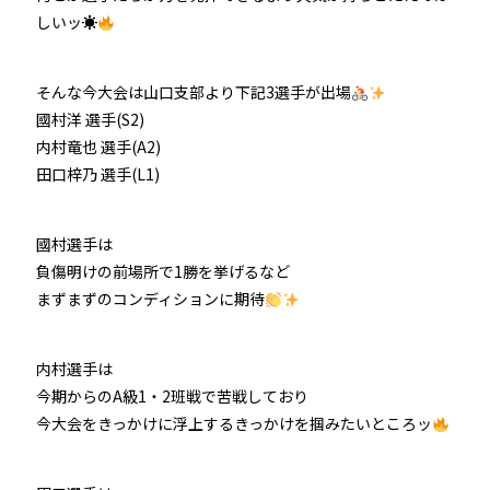
しいッ☀
防府競輪をお楽しみいただくために
そんな今大会は山口支部より下記3選手が出場
車券の購入にのめり込む不安のある方のご相談
國村洋 選手(S2)
内村竜也 選手(A2)
来場者の肖像権について
田口梓乃 選手(L1)
國村選手は
負傷明けの前場所で1勝を挙げるなど
まずまずのコンディションに期待
内村選手は
今期からのA級1・2班戦で苦戦しており
今大会をきっかけに浮上するきっかけを掴みたいところッ