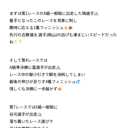
防府競輪をお楽しみいただくために
まずは第1レースのA級一般戦に出走した隅選手
番手となったこのレースを見事に制し
車券の購入にのめり込む不安のある方のご相談
期待に応える1着フィニッシュ
先行の近藤雄太 選手(岡山)の逃げも凄まじいスピードだった
来場者の肖像権について
ね
そして第4レースでは
A級準決勝に富選手が出走
レース中の駆け引きで脚を消耗してしまい
最後の伸びが足りず4着フィニッシュ
惜しくも決勝に一歩届かず
第7レースではS級一般戦に
谷元選手が出走
落ち着いたレース運びで