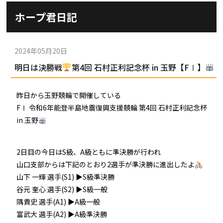
施設ガイド
ホープ君日記
パンフレット
施設紹介
防府競輪ナビ
出場予定選手
有料席
2024年05月20日
車券の購入方法
その他
明日は決勝戦
第4回 石村正利記念杯 in 玉野【FⅠ】
出走表
KEIRINパーク
DOKOTO
防府競輪研究所
予想紙
バンク紹介
昨日から玉野競輪で開催している
電話・FAXサービス
ホープ君日記
FⅠ 令和6年能登半島地震復興支援競輪 第4回 石村正利記念杯
イベント＆ファンサービス
アクセス
in 玉野
歴代優勝者を紹介
Kからの挑戦状
Kの3本勝負（本命予想）
防府けいりん駅前SC
非開催日の払戻し場所について
防府競輪を予想するKとは？
2日目の今日はS級、A級ともに準決勝が行われ
崖っぷちのK（穴予想）
山口支部からは下記のとおり2選手が準決勝に進出したよ
協賛レース募集
防府競輪キャラクター
山下 一輝 選手(S1) ▶S級準決勝
Kの地元推し！（地元予想）
谷元 奎心 選手(S2) ▶S級一般
横断幕掲出について
サイトポリシー
隅貴史 選手(A1) ▶A級一般
富武大 選手(A2) ▶A級準決勝
個人情報保護方針