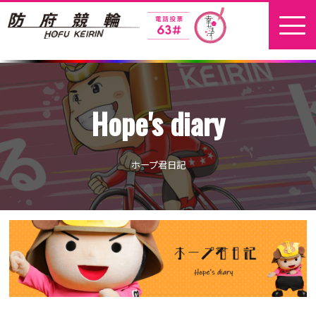
ホーム
Hope's diary
新着情報
地元選手
ホープ君日記
お問い合わせ
開催日程
本場開催
開催展望記事