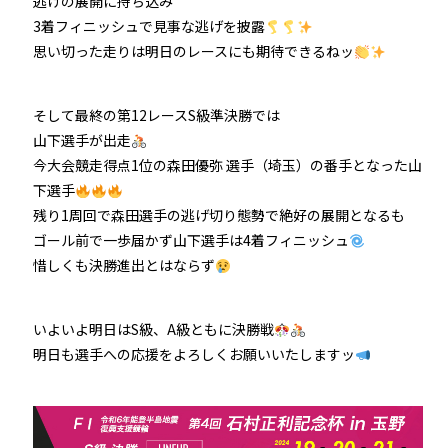
逃げの展開に持ち込み
3着フィニッシュで見事な逃げを披露
思い切った走りは明日のレースにも期待できるねッ
そして最終の第12レースS級準決勝では
山下選手が出走
今大会競走得点1位の森田優弥 選手（埼玉）の番手となった山
下選手
残り1周回で森田選手の逃げ切り態勢で絶好の展開となるも
ゴール前で一歩届かず山下選手は4着フィニッシュ
惜しくも決勝進出とはならず
いよいよ明日はS級、A級ともに決勝戦
明日も選手への応援をよろしくお願いいたしますッ