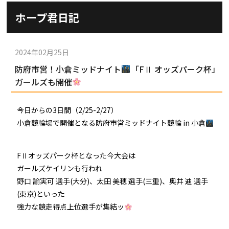
施設ガイド
ホープ君日記
パンフレット
施設紹介
防府競輪ナビ
出場予定選手
有料席
2024年02月25日
車券の購入方法
その他
防府市営！小倉ミッドナイト
「FⅡ オッズパーク杯」
出走表
KEIRINパーク
DOKOTO
ガールズも開催
防府競輪研究所
予想紙
バンク紹介
電話・FAXサービス
ホープ君日記
今日からの3日間（2/25-2/27）
イベント＆ファンサービス
アクセス
小倉競輪場で開催となる防府市営ミッドナイト競輪 in 小倉
歴代優勝者を紹介
Kからの挑戦状
Kの3本勝負（本命予想）
防府けいりん駅前SC
非開催日の払戻し場所について
防府競輪を予想するKとは？
FⅡオッズパーク杯となった今大会は
崖っぷちのK（穴予想）
ガールズケイリンも行われ
協賛レース募集
防府競輪キャラクター
野口 諭実可 選手(大分)、太田 美穂 選手(三重)、奥井 迪 選手
Kの地元推し！（地元予想）
(東京)といった
横断幕掲出について
サイトポリシー
強力な競走得点上位選手が集結ッ
個人情報保護方針