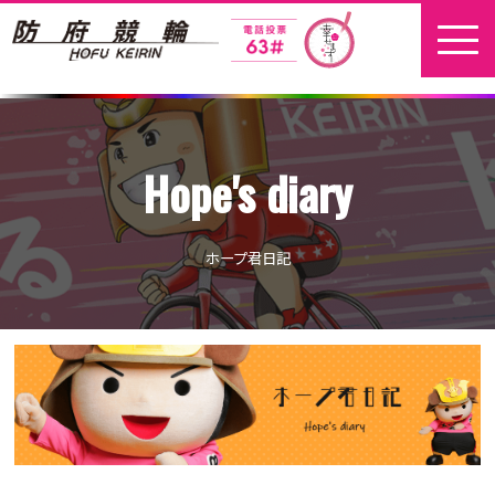
ホーム
Hope's diary
新着情報
地元選手
ホープ君日記
お問い合わせ
開催日程
本場開催
開催展望記事