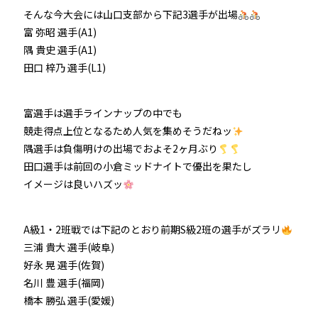
そんな今大会には山口支部から下記3選手が出場
防府競輪をお楽しみいただくために
富 弥昭 選手(A1)
隅 貴史 選手(A1)
車券の購入にのめり込む不安のある方のご相談
田口 梓乃 選手(L1)
来場者の肖像権について
富選手は選手ラインナップの中でも
競走得点上位となるため人気を集めそうだねッ
隅選手は負傷明けの出場でおよそ2ヶ月ぶり
田口選手は前回の小倉ミッドナイトで優出を果たし
イメージは良いハズッ
A級1・2班戦では下記のとおり前期S級2班の選手がズラリ
三浦 貴大 選手(岐阜)
好永 晃 選手(佐賀)
名川 豊 選手(福岡)
橋本 勝弘 選手(愛媛)