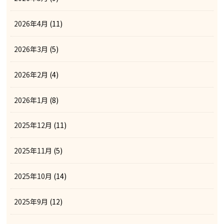
2026年4月
(11)
2026年3月
(5)
2026年2月
(4)
2026年1月
(8)
2025年12月
(11)
2025年11月
(5)
2025年10月
(14)
2025年9月
(12)