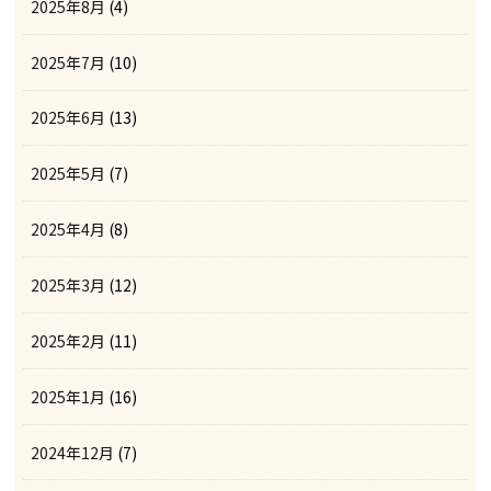
2025年8月
(4)
2025年7月
(10)
2025年6月
(13)
2025年5月
(7)
2025年4月
(8)
2025年3月
(12)
2025年2月
(11)
2025年1月
(16)
2024年12月
(7)