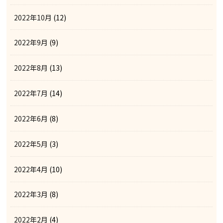
2022年10月
(12)
2022年9月
(9)
2022年8月
(13)
2022年7月
(14)
2022年6月
(8)
2022年5月
(3)
2022年4月
(10)
2022年3月
(8)
2022年2月
(4)