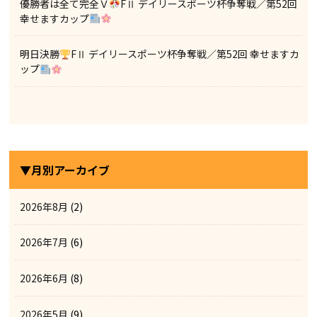
優勝者は全て完全Ｖ
FⅡ デイリースポーツ杯争奪戦／第52回
幸せますカップ
明日決勝
FⅡ デイリースポーツ杯争奪戦／第52回 幸せますカ
ップ
▼月別アーカイブ
2026年8月
(2)
2026年7月
(6)
2026年6月
(8)
2026年5月
(9)