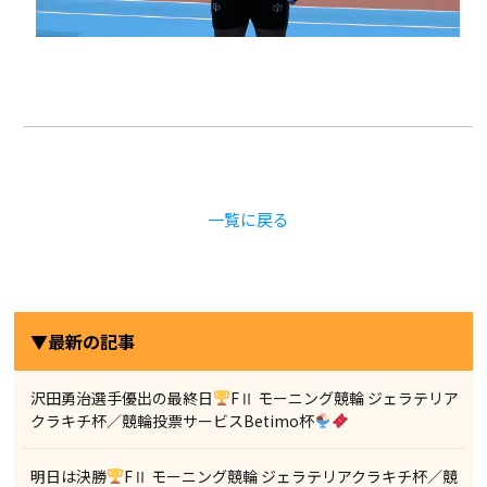
一覧に戻る
▼最新の記事
沢田勇治選手優出の最終日
FⅡ モーニング競輪 ジェラテリア
クラキチ杯／競輪投票サービスBetimo杯
明日は決勝
FⅡ モーニング競輪 ジェラテリアクラキチ杯／競