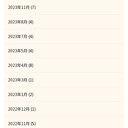
2023年11月
(7)
2023年8月
(4)
2023年7月
(4)
2023年5月
(4)
2023年4月
(8)
2023年3月
(1)
2023年1月
(2)
2022年12月
(1)
2022年11月
(5)