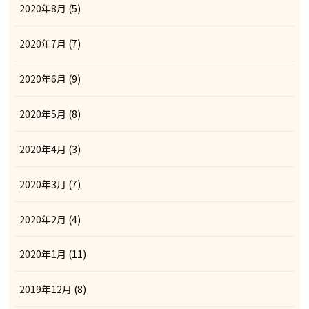
2020年8月
(5)
2020年7月
(7)
2020年6月
(9)
2020年5月
(8)
2020年4月
(3)
2020年3月
(7)
2020年2月
(4)
2020年1月
(11)
2019年12月
(8)