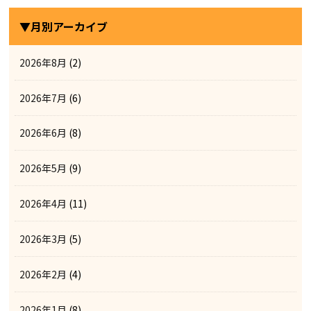
▼月別アーカイブ
2026年8月
(2)
2026年7月
(6)
2026年6月
(8)
2026年5月
(9)
2026年4月
(11)
2026年3月
(5)
2026年2月
(4)
2026年1月
(8)