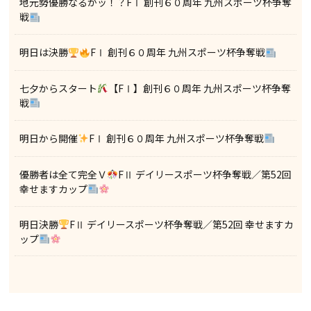
地元勢優勝なるかッ！？FⅠ 創刊６０周年 九州スポーツ杯争奪
戦
明日は決勝
FⅠ 創刊６０周年 九州スポーツ杯争奪戦
七夕からスタート
【FⅠ】創刊６０周年 九州スポーツ杯争奪
戦
明日から開催
FⅠ 創刊６０周年 九州スポーツ杯争奪戦
優勝者は全て完全Ｖ
FⅡ デイリースポーツ杯争奪戦／第52回
幸せますカップ
明日決勝
FⅡ デイリースポーツ杯争奪戦／第52回 幸せますカ
ップ