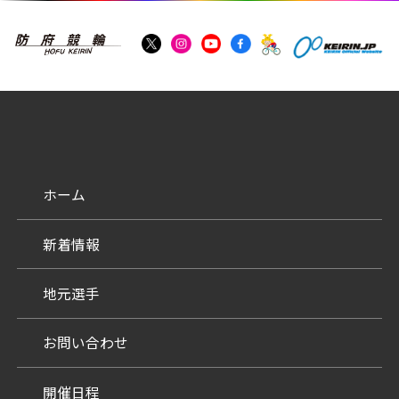
ホーム
新着情報
地元選手
お問い合わせ
開催日程