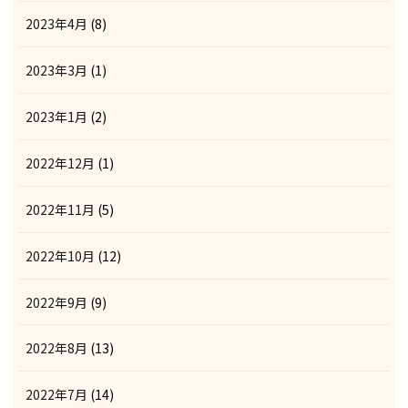
2023年4月
(8)
2023年3月
(1)
2023年1月
(2)
2022年12月
(1)
2022年11月
(5)
2022年10月
(12)
2022年9月
(9)
2022年8月
(13)
2022年7月
(14)