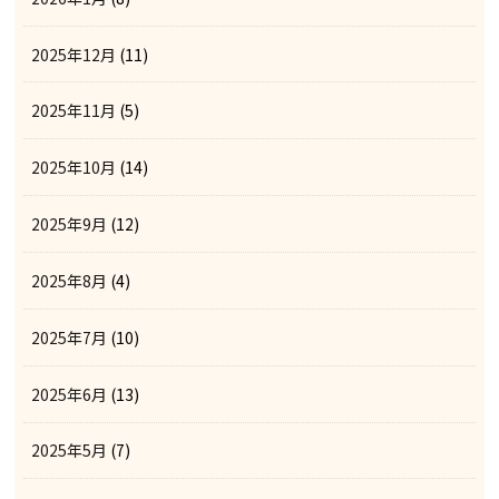
2025年12月
(11)
2025年11月
(5)
2025年10月
(14)
2025年9月
(12)
2025年8月
(4)
2025年7月
(10)
2025年6月
(13)
2025年5月
(7)