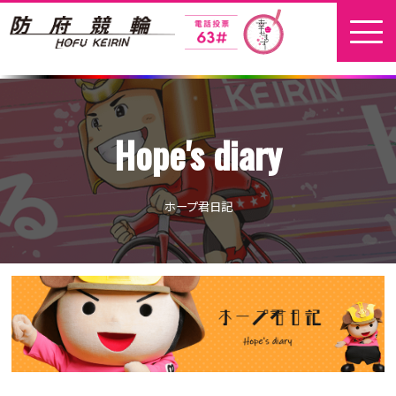
ホーム
Hope's diary
新着情報
地元選手
ホープ君日記
お問い合わせ
開催日程
本場開催
開催展望記事