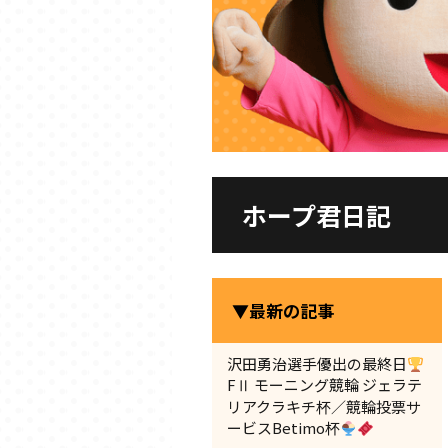
ホープ君日記
▼最新の記事
沢田勇治選手優出の最終日
FⅡ モーニング競輪 ジェラテ
リアクラキチ杯／競輪投票サ
ービスBetimo杯