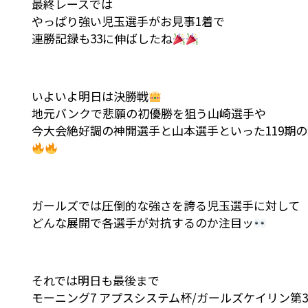
最終レースでは
やっぱり強い児玉選手がお見事1着で
連勝記録も33に伸ばしたね
いよいよ明日は決勝戦
地元バンクで悲願の初優勝を狙う山崎選手や
今大会絶好調の神開選手と山本選手といった119期
ガールズでは圧倒的な強さを誇る児玉選手に対して
どんな展開で各選手が対抗するのか注目ッ
それでは明日も最後まで
モーニング7 アプスシステム杯/ガールズケイリン第