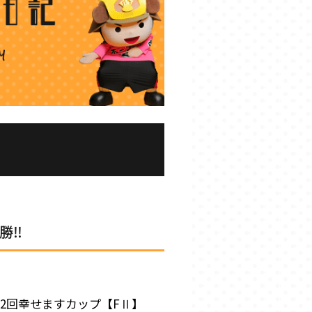
勝‼
32回幸せますカップ【FⅡ】