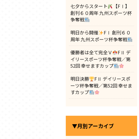
七夕からスタート
【FⅠ】
創刊６０周年 九州スポーツ杯
争奪戦
明日から開催
FⅠ 創刊６０
周年 九州スポーツ杯争奪戦
優勝者は全て完全Ｖ
FⅡ デ
イリースポーツ杯争奪戦／第
52回 幸せますカップ
明日決勝
FⅡ デイリースポ
ーツ杯争奪戦／第52回 幸せま
すカップ
▼月別アーカイブ