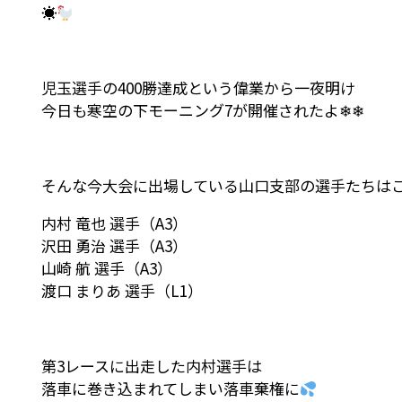
☀
児玉選手の400勝達成という偉業から一夜明け
今日も寒空の下モーニング7が開催されたよ❄❄
そんな今大会に出場している山口支部の選手たちは
内村 竜也 選手（A3）
沢田 勇治 選手（A3）
山崎 航 選手（A3）
渡口 まりあ 選手（L1）
第3レースに出走した内村選手は
落車に巻き込まれてしまい落車棄権に