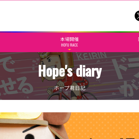
本場開催
HOFU RACE
Hope's diary
ホープ君日記