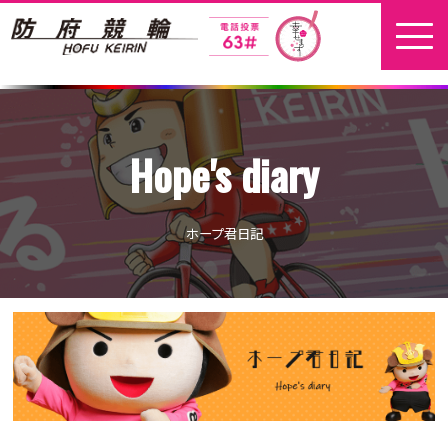
ホーム
Hope's diary
新着情報
地元選手
ホープ君日記
お問い合わせ
開催日程
本場開催
開催展望記事