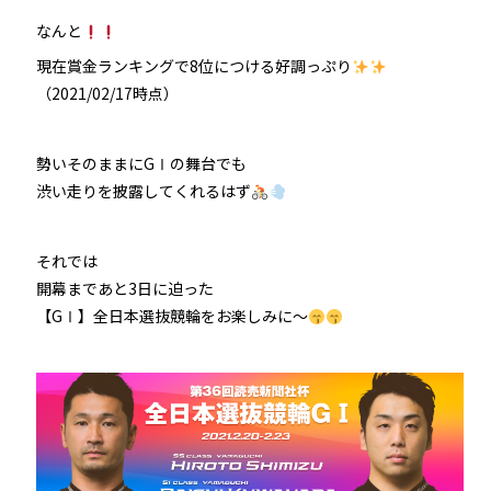
なんと
現在賞金ランキングで8位につける好調っぷり
（2021/02/17時点）
勢いそのままにGⅠの舞台でも
渋い走りを披露してくれるはず
それでは
開幕まであと3日に迫った
【GⅠ】全日本選抜競輪をお楽しみに～