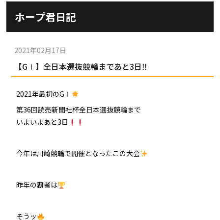
施設ガイド
ホープ君日記
パンフレット
施設紹介
防府競輪ナビ
出場予定選手
有料席
2021年02月17日
車券の購入方法
その他
【GⅠ】全日本選抜競輪まであと3日‼
出走表
KEIRINパーク
DOKOTO
防府競輪研究所
予想紙
バンク紹介
2021年最初のGⅠ
電話・FAXサービス
ホープ君日記
第36回読売新聞社杯全日本選抜競輪まで
イベント＆ファンサービス
アクセス
歴代優勝者を紹介
いよいよあと3日
Kからの挑戦状
Kの3本勝負（本命予想）
防府けいりん駅前SC
非開催日の払戻し場所について
防府競輪を予想するKとは？
今年は川崎競輪で開催となったこの大会
崖っぷちのK（穴予想）
協賛レース募集
防府競輪キャラクター
Kの地元推し！（地元予想）
昨年の覇者は
横断幕掲出について
サイトポリシー
そうッ
個人情報保護方針