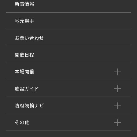
新着情報
地元選手
お問い合わせ
開催日程
本場開催
開催展望記事
施設ガイド
パンフレット
施設紹介
防府競輪ナビ
出場予定選手
有料席
車券の購入方法
その他
出走表
KEIRINパーク
DOKOTO