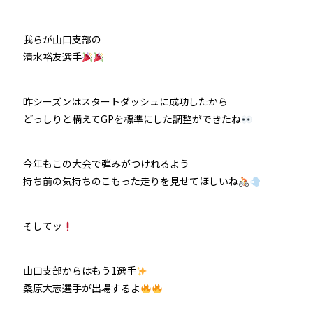
防府競輪をお楽しみいただくために
我らが山口支部の
清水裕友選手
車券の購入にのめり込む不安のある方のご相談
来場者の肖像権について
昨シーズンはスタートダッシュに成功したから
どっしりと構えてGPを標準にした調整ができたね
今年もこの大会で弾みがつけれるよう
持ち前の気持ちのこもった走りを見せてほしいね
そしてッ
山口支部からはもう1選手
桑原大志選手が出場するよ