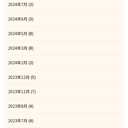
2024年7月
(3)
2024年6月
(3)
2024年5月
(8)
2024年3月
(8)
2024年2月
(3)
2023年12月
(5)
2023年11月
(7)
2023年8月
(4)
2023年7月
(4)