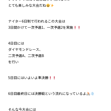
とても楽しみな大会だね
防府競輪をお楽しみいただくために
ナイター6日制で行われるこの大会は
車券の購入にのめり込む不安のある方のご相談
3日間かけて一次予選1、一次予選2を実施
来場者の肖像権について
4日目には
ダイヤモンドレース、
二次予選A、二次予選B
を行い
5日目にはいよいよ準決勝
6日目最終日には決勝戦という流れになっているよ
そんな今大会には