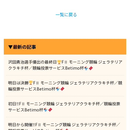
一覧に戻る
▼最新の記事
沢田勇治選手優出の最終日
FⅡ モーニング競輪 ジェラテリア
クラキチ杯／競輪投票サービスBetimo杯
明日は決勝
FⅡ モーニング競輪 ジェラテリアクラキチ杯／競
輪投票サービスBetimo杯
初日‼FⅡ モーニング競輪 ジェラテリアクラキチ杯／競輪投票
サービスBetimo杯
明日から開催‼FⅡ モーニング競輪 ジェラテリアクラキチ杯／