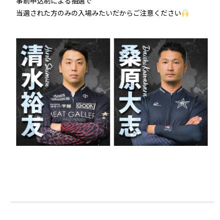
事前申込制による抽選で
当選された方のみの入場みたいだからご注意ください