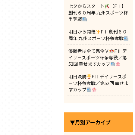
七夕からスタート
【FⅠ】
創刊６０周年 九州スポーツ杯
争奪戦
明日から開催
FⅠ 創刊６０
周年 九州スポーツ杯争奪戦
優勝者は全て完全Ｖ
FⅡ デ
イリースポーツ杯争奪戦／第
52回 幸せますカップ
明日決勝
FⅡ デイリースポ
ーツ杯争奪戦／第52回 幸せま
すカップ
▼月別アーカイブ