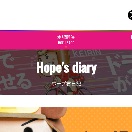
本場開催
HOFU RACE
Hope's diary
ホープ君日記