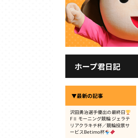
ホープ君日記
▼最新の記事
沢田勇治選手優出の最終日
FⅡ モーニング競輪 ジェラテ
リアクラキチ杯／競輪投票サ
ービスBetimo杯