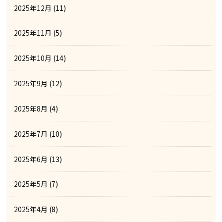
2025年12月
(11)
2025年11月
(5)
2025年10月
(14)
2025年9月
(12)
2025年8月
(4)
2025年7月
(10)
2025年6月
(13)
2025年5月
(7)
2025年4月
(8)