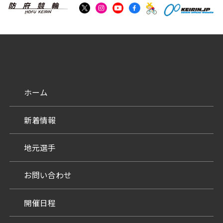
ホーム
新着情報
地元選手
お問い合わせ
開催日程