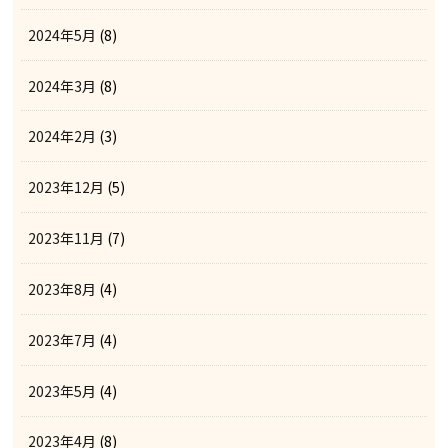
2024年5月
(8)
2024年3月
(8)
2024年2月
(3)
2023年12月
(5)
2023年11月
(7)
2023年8月
(4)
2023年7月
(4)
2023年5月
(4)
2023年4月
(8)