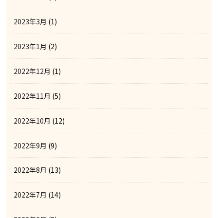
2023年3月
(1)
2023年1月
(2)
2022年12月
(1)
2022年11月
(5)
2022年10月
(12)
2022年9月
(9)
2022年8月
(13)
2022年7月
(14)