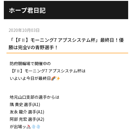
施設ガイド
ホープ君日記
パンフレット
施設紹介
防府競輪ナビ
出場予定選手
有料席
2020年10月03日
車券の購入方法
その他
「【FⅡ】モーニング7 アプスシステム杯」最終日！優
出走表
KEIRINパーク
DOKOTO
勝は完全Vの青野選手！
防府競輪研究所
予想紙
バンク紹介
電話・FAXサービス
ホープ君日記
防府競輪場で開催中の
イベント＆ファンサービス
アクセス
【FⅡ】モーニング7 アプスシステム杯は
歴代優勝者を紹介
Kからの挑戦状
いよいよ今日が最終日
Kの3本勝負（本命予想）
防府けいりん駅前SC
非開催日の払戻し場所について
防府競輪を予想するKとは？
崖っぷちのK（穴予想）
地元山口支部の選手からは
協賛レース募集
防府競輪キャラクター
隅 貴史 選手(A1)
Kの地元推し！（地元予想）
友永 龍介 選手(A1)
横断幕掲出について
サイトポリシー
阿部 充宏 選手(A2)
が出場ッ
個人情報保護方針