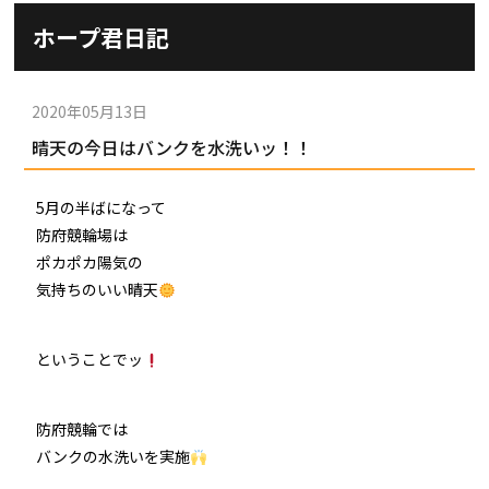
施設ガイド
ホープ君日記
パンフレット
施設紹介
防府競輪ナビ
出場予定選手
有料席
2020年05月13日
車券の購入方法
その他
晴天の今日はバンクを水洗いッ！！
出走表
KEIRINパーク
DOKOTO
防府競輪研究所
予想紙
5月の半ばになって
バンク紹介
電話・FAXサービス
ホープ君日記
防府競輪場は
イベント＆ファンサービス
アクセス
ポカポカ陽気の
歴代優勝者を紹介
Kからの挑戦状
気持ちのいい晴天
Kの3本勝負（本命予想）
防府けいりん駅前SC
非開催日の払戻し場所について
防府競輪を予想するKとは？
崖っぷちのK（穴予想）
ということでッ
協賛レース募集
防府競輪キャラクター
Kの地元推し！（地元予想）
横断幕掲出について
防府競輪では
サイトポリシー
バンクの水洗いを実施
個人情報保護方針