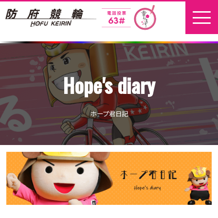
ホーム
Hope's diary
新着情報
地元選手
ホープ君日記
お問い合わせ
開催日程
本場開催
開催展望記事