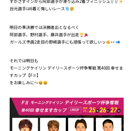
すかさずインから阿部選手が滑り込み2着フィニッシュ⇧⇧
谷元選手は6着と悔しいレース
明日の準決勝では決勝進出となるべく
阿部選手、野村選手、藤井選手が出走
ガールズ予選2走目の野﨑選手にも頑張って欲しいッ
それでは明日も
モーニングケイリン デイリースポーツ杯争奪戦 第40回 幸せま
すカップ【FⅡ】
をお楽しみに～