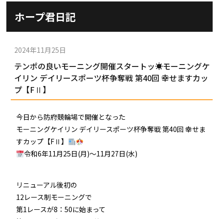
施設ガイド
ホープ君日記
パンフレット
施設紹介
防府競輪ナビ
出場予定選手
有料席
2024年11月25日
車券の購入方法
その他
テンポの良いモーニング開催スタートッ☀モーニングケ
出走表
KEIRINパーク
DOKOTO
イリン デイリースポーツ杯争奪戦 第40回 幸せますカッ
防府競輪研究所
プ【FⅡ】
予想紙
バンク紹介
電話・FAXサービス
ホープ君日記
イベント＆ファンサービス
アクセス
今日から防府競輪場で開催となった
歴代優勝者を紹介
Kからの挑戦状
モーニングケイリン デイリースポーツ杯争奪戦 第40回 幸せま
Kの3本勝負（本命予想）
防府けいりん駅前SC
すカップ【FⅡ】
非開催日の払戻し場所について
防府競輪を予想するKとは？
令和6年11月25日(月)〜11月27日(水)
崖っぷちのK（穴予想）
協賛レース募集
防府競輪キャラクター
Kの地元推し！（地元予想）
リニューアル後初の
横断幕掲出について
サイトポリシー
12レース制モーニングで
第1レースが8：50に始まって
個人情報保護方針