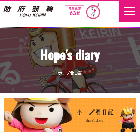
ホーム
Hope's diary
新着情報
地元選手
ホープ君日記
お問い合わせ
開催日程
本場開催
開催展望記事