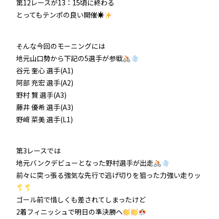
第12レースが13：15頃に終わる
とってもテンポの良い開催☀
防府競輪をお楽しみいただくために
車券の購入にのめり込む不安のある方のご相談
そんな今回のモーニングには
地元山口勢から下記の5選手が参戦
来場者の肖像権について
谷元 奎心 選手(A1)
阿部 充宏 選手(A2)
野村 賢 選手(A3)
藤井 優希 選手(A3)
野﨑 菜美 選手(L1)
第3レースでは
地元バンクデビューとなった野村選手が出走
前々に突っ張る強気な先行で逃げ切りを狙った力強い走りッ
ゴール前で惜しくも差されてしまったけど
2着フィニッシュで明日の準決勝へ