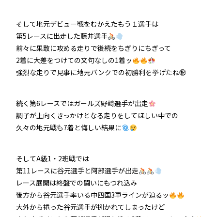
そして地元デビュー戦をむかえたもう１選手は
第5レースに出走した藤井選手
前々に果敢に攻める走りで後続をちぎりにちぎって
2着に大差をつけての文句なしの1着ッ
強烈な走りで見事に地元バンクでの初勝利を挙げたね㊗
続く第6レースではガールズ野﨑選手が出走
調子が上向くきっかけとなる走りをしてほしい中での
久々の地元戦も7着と悔しい結果に
そしてA級1・2班戦では
第11レースに谷元選手と阿部選手が出走
レース展開は終盤での闘いにもつれ込み
後方から谷元選手率いる中四国3車ラインが迫るッ
大外から捲った谷元選手が捌かれてしまったけど