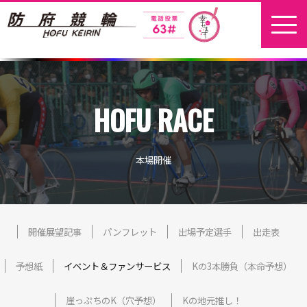
ホーム
HOFU RACE
新着情報
地元選手
本場開催
お問い合わせ
開催日程
開催展望記事
パンフレット
出場予定選手
出走表
予想紙
イベント＆ファンサービス
Kの3本勝負（本命予想）
本場開催
崖っぷちのK（穴予想）
Kの地元推し！
開催展望記事