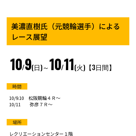
美濃直樹氏（元競輪選手）による
レース展望
10
9
10
11
/
(日)～
/
(火)【3日間】
10/9.10 松阪競輪４Ｒ～
10/11 弥彦７Ｒ～
レクリエーションセンター１階