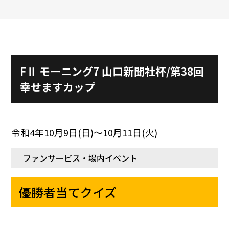
施設ガイド
パンフレット
施設紹介
防府競輪ナビ
出場予定選手
有料席
車券の購入方法
その他
FⅡ モーニング7 山口新聞社杯/第38回
出走表
KEIRINパーク
DOKOTO
防府競輪研究所
幸せますカップ
予想紙
バンク紹介
電話・FAXサービス
ホープ君日記
イベント＆ファンサービス
アクセス
歴代優勝者を紹介
Kからの挑戦状
令和4年10月9日(日)〜10月11日(火)
Kの3本勝負（本命予想）
防府けいりん駅前SC
非開催日の払戻し場所について
防府競輪を予想するKとは？
ファンサービス・場内イベント
崖っぷちのK（穴予想）
協賛レース募集
防府競輪キャラクター
優勝者当てクイズ
Kの地元推し！（地元予想）
横断幕掲出について
サイトポリシー
個人情報保護方針