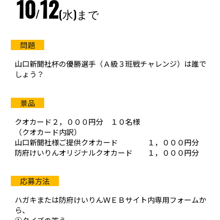
10
12
/
(水)まで
防府競輪をお楽しみいただくために
車券の購入にのめり込む不安のある方のご相談
山口新聞社杯の優勝選手（Ａ級３班戦チャレンジ）は誰で
来場者の肖像権について
しょう？
クオカード２，０００円分 １０名様
（クオカード内訳）
山口新聞社様ご提供クオカード １，０００円分
防府けいりんオリジナルクオカード １，０００円分
ハガキまたは防府けいりんＷＥＢサイト内専用フォームか
ら、