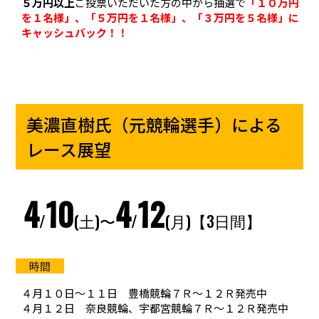
５万円以上
ご投票いただいた方の中から抽選で
「１０万円
を１名様」、「５万円を１名様」、「３万円を５名様」に
キャッシュバック！！
美濃直樹氏（元競輪選手）による
レース展望
4
10
4
12
/
(土)〜
/
(月)【3日間】
４月１０日～１１日 豊橋競輪７Ｒ～１２Ｒ発売中
４月１２日 奈良競輪、宇都宮競輪７Ｒ～１２Ｒ発売中