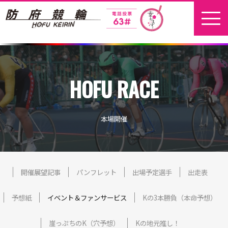
ホーム
HOFU RACE
新着情報
地元選手
本場開催
お問い合わせ
開催日程
開催展望記事
パンフレット
出場予定選手
出走表
予想紙
イベント＆ファンサービス
Kの3本勝負（本命予想）
本場開催
崖っぷちのK（穴予想）
Kの地元推し！
開催展望記事