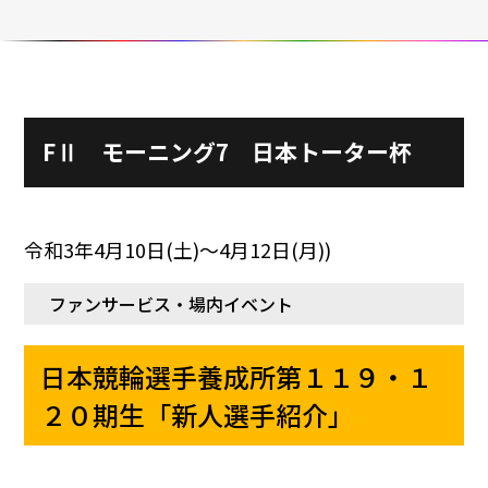
施設ガイド
パンフレット
施設紹介
防府競輪ナビ
出場予定選手
有料席
車券の購入方法
その他
FⅡ モーニング7 日本トーター杯
出走表
KEIRINパーク
DOKOTO
防府競輪研究所
予想紙
バンク紹介
電話・FAXサービス
ホープ君日記
令和3年4月10日(土)〜4月12日(月))
イベント＆ファンサービス
アクセス
歴代優勝者を紹介
Kからの挑戦状
Kの3本勝負（本命予想）
ファンサービス・場内イベント
防府けいりん駅前SC
非開催日の払戻し場所について
防府競輪を予想するKとは？
崖っぷちのK（穴予想）
日本競輪選手養成所第１１９・１
協賛レース募集
防府競輪キャラクター
Kの地元推し！（地元予想）
２０期生「新人選手紹介」
横断幕掲出について
サイトポリシー
個人情報保護方針