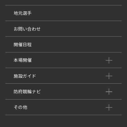
地元選手
お問い合わせ
開催日程
本場開催
開催展望記事
施設ガイド
パンフレット
施設紹介
防府競輪ナビ
出場予定選手
有料席
車券の購入方法
その他
出走表
KEIRINパーク
DOKOTO
防府競輪研究所