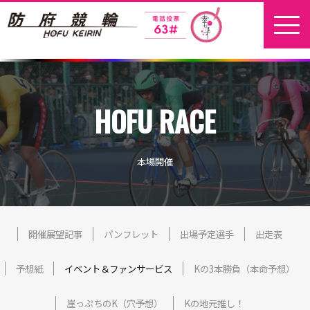
ホーム
HOFU RACE
新着情報
地元選手
本場開催
お問い合わせ
開催日程
開催展望記事
パンフレット
出場予定選手
出走表
予想紙
イベント＆ファンサービス
Kの3本勝負（本命予想）
本場開催
崖っぷちのK（穴予想）
Kの地元推し！
開催展望記事