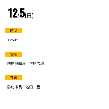
12
5
防府競輪をお楽しみいただくために
/
(日)
車券の購入にのめり込む不安のある方のご相談
来場者の肖像権について
12:50〜
防府競輪場 正門広場
防府市長 池田 豊