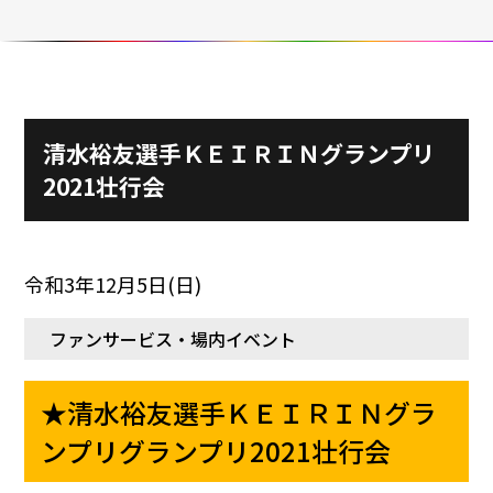
施設ガイド
パンフレット
施設紹介
防府競輪ナビ
出場予定選手
有料席
車券の購入方法
その他
清水裕友選手ＫＥＩＲＩＮグランプリ
出走表
KEIRINパーク
DOKOTO
防府競輪研究所
2021壮行会
予想紙
バンク紹介
電話・FAXサービス
ホープ君日記
イベント＆ファンサービス
アクセス
歴代優勝者を紹介
令和3年12月5日(日)
Kからの挑戦状
Kの3本勝負（本命予想）
防府けいりん駅前SC
非開催日の払戻し場所について
防府競輪を予想するKとは？
ファンサービス・場内イベント
崖っぷちのK（穴予想）
協賛レース募集
防府競輪キャラクター
★清水裕友選手ＫＥＩＲＩＮグラ
Kの地元推し！（地元予想）
横断幕掲出について
サイトポリシー
ンプリグランプリ2021壮行会
個人情報保護方針