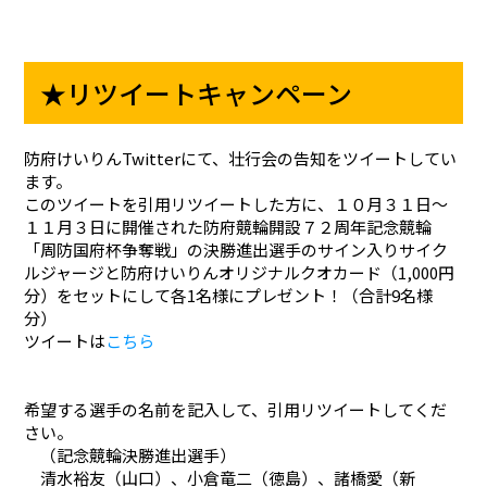
★リツイートキャンペーン
防府けいりんTwitterにて、壮行会の告知をツイートしてい
ます。
このツイートを引用リツイートした方に、１０月３１日～
１１月３日に開催された防府競輪開設７２周年記念競輪
「周防国府杯争奪戦」の決勝進出選手のサイン入りサイク
ルジャージと防府けいりんオリジナルクオカード（1,000円
分）をセットにして各1名様にプレゼント！（合計9名様
分）
ツイートは
こちら
希望する選手の名前を記入して、引用リツイートしてくだ
さい。
（記念競輪決勝進出選手）
清水裕友（山口）、小倉竜二（徳島）、諸橋愛（新