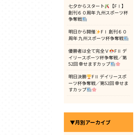
七夕からスタート
【FⅠ】
創刊６０周年 九州スポーツ杯
争奪戦
明日から開催
FⅠ 創刊６０
周年 九州スポーツ杯争奪戦
優勝者は全て完全Ｖ
FⅡ デ
イリースポーツ杯争奪戦／第
52回 幸せますカップ
明日決勝
FⅡ デイリースポ
ーツ杯争奪戦／第52回 幸せま
すカップ
▼月別アーカイブ