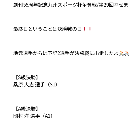
創刊55周年記念九州スポーツ杯争奪戦/第29回幸せ
最終日ということは決勝戦の日
地元選手からは下記2選手が決勝戦に出走したよ
【S級決勝】
桑原 大志 選手（S1）
【A級決勝】
國村 洋 選手（A1）