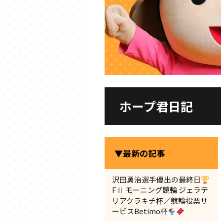
ホープ君日記
▼最新の記事
沢田勇治選手優出の最終日
FⅡ モーニング競輪 ジェラテ
リアクラキチ杯／競輪投票サ
ービスBetimo杯