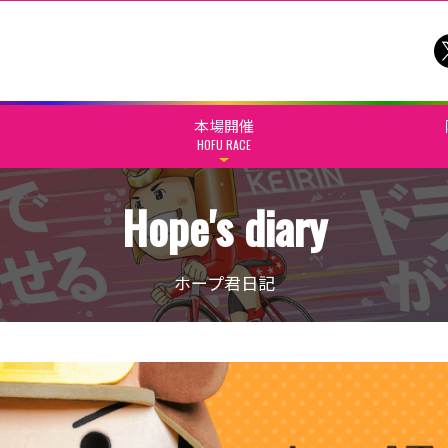
本場開催
HOFU RACE
Hope's diary
ホープ君日記