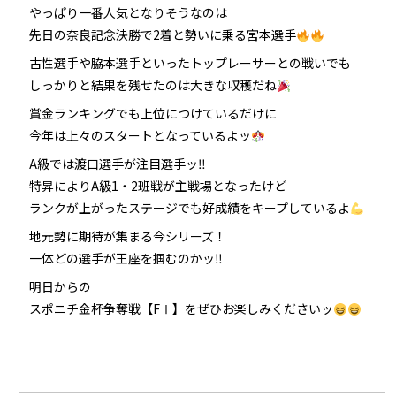
やっぱり一番人気となりそうなのは
先日の奈良記念決勝で2着と勢いに乗る宮本選手
防府競輪をお楽しみいただくために
古性選手や脇本選手といったトップレーサーとの戦いでも
車券の購入にのめり込む不安のある方のご相談
しっかりと結果を残せたのは大きな収穫だね
賞金ランキングでも上位につけているだけに
来場者の肖像権について
今年は上々のスタートとなっているよッ
A級では渡口選手が注目選手ッ‼
特昇によりA級1・2班戦が主戦場となったけど
ランクが上がったステージでも好成績をキープしているよ
地元勢に期待が集まる今シリーズ！
一体どの選手が王座を掴むのかッ‼
明日からの
スポニチ金杯争奪戦【FⅠ】をぜひお楽しみくださいッ