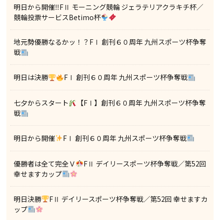
明日から開催‼FⅡ モーニング競輪 ジェラテリアクラキチ杯／
競輪投票サービスBetimo杯
地元勢優勝なるかッ！？FⅠ 創刊６０周年 九州スポーツ杯争奪
戦
明日は決勝
FⅠ 創刊６０周年 九州スポーツ杯争奪戦
七夕からスタート
【FⅠ】創刊６０周年 九州スポーツ杯争奪
戦
明日から開催
FⅠ 創刊６０周年 九州スポーツ杯争奪戦
優勝者は全て完全Ｖ
FⅡ デイリースポーツ杯争奪戦／第52回
幸せますカップ
明日決勝
FⅡ デイリースポーツ杯争奪戦／第52回 幸せますカ
ップ