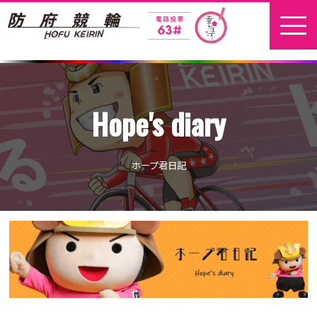
ホーム
Hope's diary
新着情報
地元選手
ホープ君日記
お問い合わせ
開催日程
本場開催
開催展望記事