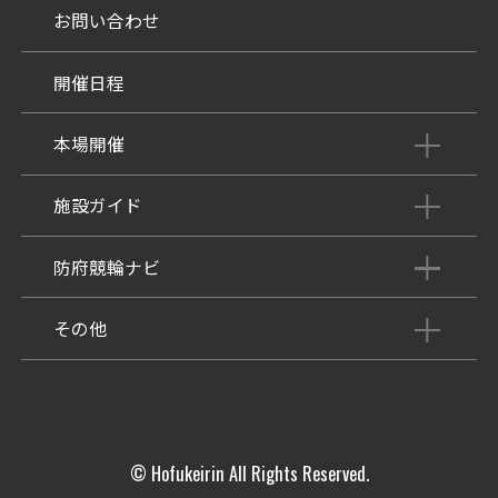
お問い合わせ
開催日程
本場開催
開催展望記事
施設ガイド
パンフレット
施設紹介
防府競輪ナビ
出場予定選手
有料席
車券の購入方法
その他
出走表
KEIRINパーク
DOKOTO
防府競輪研究所
予想紙
バンク紹介
電話・FAXサービス
ホープ君日記
イベント＆ファンサービス
アクセス
© Hofukeirin All Rights Reserved.
歴代優勝者を紹介
Kからの挑戦状