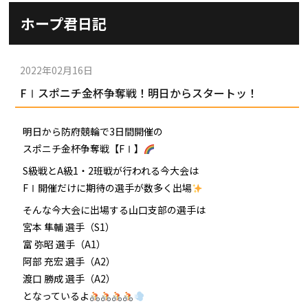
施設ガイド
ホープ君日記
パンフレット
施設紹介
防府競輪ナビ
出場予定選手
有料席
2022年02月16日
車券の購入方法
その他
FⅠスポニチ金杯争奪戦！明日からスタートッ！
出走表
KEIRINパーク
DOKOTO
防府競輪研究所
予想紙
バンク紹介
明日から防府競輪で3日間開催の
電話・FAXサービス
ホープ君日記
スポニチ金杯争奪戦【FⅠ】
イベント＆ファンサービス
アクセス
歴代優勝者を紹介
S級戦とA級1・2班戦が行われる今大会は
Kからの挑戦状
FⅠ開催だけに期待の選手が数多く出場
Kの3本勝負（本命予想）
防府けいりん駅前SC
非開催日の払戻し場所について
防府競輪を予想するKとは？
そんな今大会に出場する山口支部の選手は
崖っぷちのK（穴予想）
宮本 隼輔 選手（S1）
協賛レース募集
防府競輪キャラクター
富 弥昭 選手（A1）
Kの地元推し！（地元予想）
阿部 充宏 選手（A2）
横断幕掲出について
サイトポリシー
渡口 勝成 選手（A2）
となっているよ
個人情報保護方針