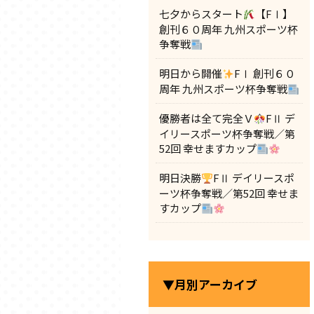
七夕からスタート
【FⅠ】
創刊６０周年 九州スポーツ杯
争奪戦
明日から開催
FⅠ 創刊６０
周年 九州スポーツ杯争奪戦
優勝者は全て完全Ｖ
FⅡ デ
イリースポーツ杯争奪戦／第
52回 幸せますカップ
明日決勝
FⅡ デイリースポ
ーツ杯争奪戦／第52回 幸せま
すカップ
▼月別アーカイブ