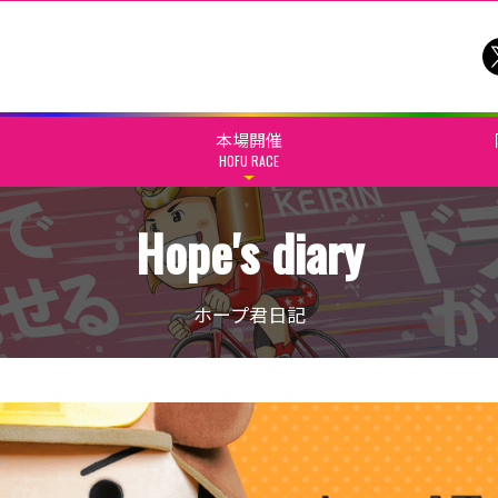
本場開催
HOFU RACE
Hope's diary
ホープ君日記