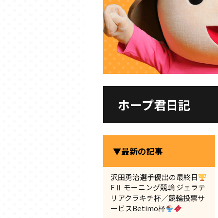
ホープ君日記
▼最新の記事
沢田勇治選手優出の最終日
FⅡ モーニング競輪 ジェラテ
リアクラキチ杯／競輪投票サ
ービスBetimo杯