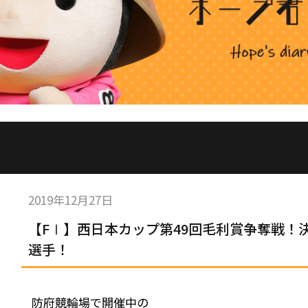
2019年12月27日
【FⅠ】西日本カップ第49回毛利賞争奪戦！
選手！
防府競輪場で開催中の