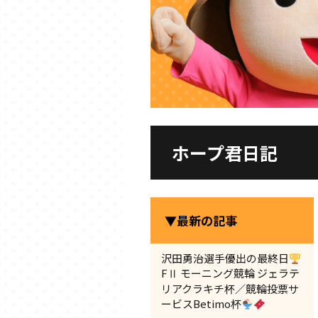
ホープ君日記
▼最新の記事
沢田勇治選手優出の最終日
FⅡ モーニング競輪 ジェラテ
リアクラキチ杯／競輪投票サ
ービスBetimo杯