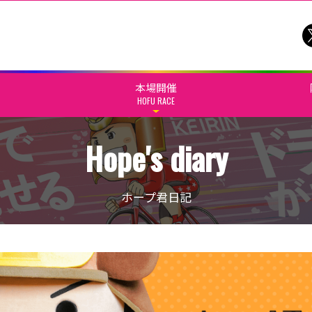
本場開催
HOFU RACE
Hope's diary
ホープ君日記