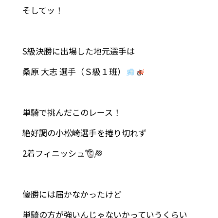
そしてッ！
S級決勝に出場した地元選手は
桑原 大志 選手（Ｓ級１班）
単騎で挑んだこのレース！
絶好調の小松崎選手を捲り切れず
2着フィニッシュ
優勝には届かなかったけど
単騎の方が強いんじゃないかっていうくらい