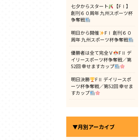
七夕からスタート
【FⅠ】
創刊６０周年 九州スポーツ杯
争奪戦
明日から開催
FⅠ 創刊６０
周年 九州スポーツ杯争奪戦
優勝者は全て完全Ｖ
FⅡ デ
イリースポーツ杯争奪戦／第
52回 幸せますカップ
明日決勝
FⅡ デイリースポ
ーツ杯争奪戦／第52回 幸せま
すカップ
▼月別アーカイブ