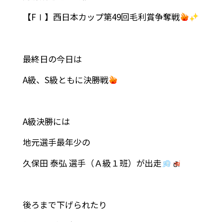
【FⅠ】西日本カップ第49回毛利賞争奪戦
最終日の今日は
A級、S級ともに決勝戦
A級決勝には
地元選手最年少の
久保田 泰弘 選手（Ａ級１班）が出走
後ろまで下げられたり