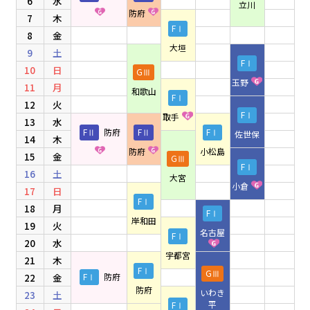
6
水
立川
防府
7
木
FⅠ
8
金
大垣
9
土
FⅠ
10
日
GⅢ
玉野
11
月
和歌山
FⅠ
12
火
FⅠ
取手
13
水
FⅡ
防府
FⅡ
FⅠ
佐世保
14
木
防府
小松島
15
金
GⅢ
FⅠ
16
土
大宮
小倉
17
日
FⅠ
18
月
FⅠ
岸和田
19
火
名古屋
FⅠ
20
水
宇都宮
21
木
FⅠ
GⅢ
22
金
FⅠ
防府
防府
いわき
23
土
平
FⅠ