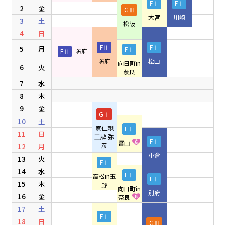
FⅠ
FⅠ
2
金
GⅢ
大宮
川崎
3
土
防府競輪をお楽しみいただくために
松阪
4
日
車券の購入にのめり込む不安のある方のご相談
FⅡ
FⅠ
5
月
FⅠ
FⅡ
防府
防府
松山
向日町in
6
火
来場者の肖像権について
奈良
7
水
8
木
9
金
GⅠ
10
土
寬仁親
FⅠ
11
日
王牌 弥
FⅠ
富山
彦
12
月
小倉
13
火
FⅠ
14
水
FⅠ
高松in玉
FⅠ
15
木
野
向日町in
別府
16
金
奈良
17
土
FⅠ
18
日
GⅢ