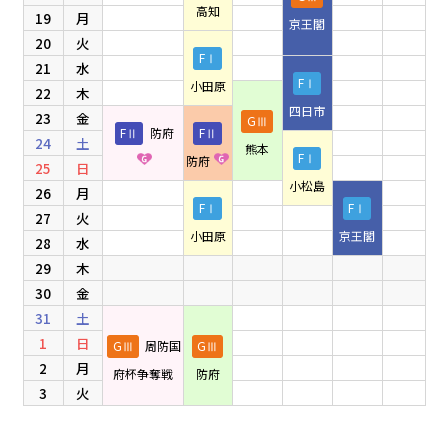
高知
19
月
京王閣
20
火
FⅠ
21
水
FⅠ
小田原
22
木
四日市
23
金
GⅢ
FⅡ
防府
FⅡ
24
土
熊本
FⅠ
防府
25
日
小松島
26
月
FⅠ
FⅠ
27
火
小田原
京王閣
28
水
29
木
30
金
31
土
1
日
GⅢ
周防国
GⅢ
2
月
府杯争奪戦
防府
3
火