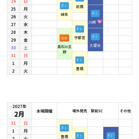
24
日
FⅠ
前橋
25
月
FⅠ
岐阜
26
火
川崎
27
水
FⅠ
28
木
FⅠ
宇都宮
GⅢ
29
金
久留米
高松in玉
30
土
野
31
日
FⅠ
1
月
豊橋
2
火
2027年
本場開催
場外発売 駅前SC
その他
2月
31
日
FⅠ
1
月
FⅠ
FⅠ
豊橋
2
火