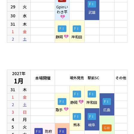
FⅠ
29
火
Gpinい
わき平
武雄
30
水
31
木
FⅠ
FⅠ
1
金
静岡
岸和田
2
土
2027年
本場開催
場外発売 駅前SC
その他
1月
31
木
FⅠ
FⅠ
1
金
FⅠ
FⅠ
静岡
岸和田
2
土
取手
広島
3
日
FⅠ
FⅠ
4
月
熊本
岐阜
5
火
GⅢ
FⅡ
防府
FⅡ