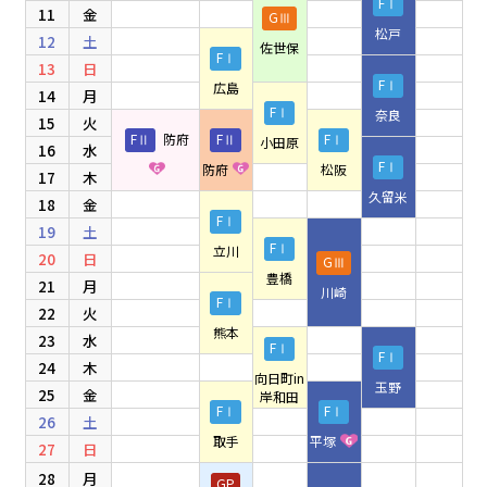
FⅠ
11
金
GⅢ
松戸
12
土
佐世保
FⅠ
13
日
FⅠ
広島
14
月
FⅠ
奈良
15
火
FⅡ
防府
FⅡ
FⅠ
小田原
16
水
FⅠ
防府
松阪
17
木
久留米
18
金
FⅠ
19
土
FⅠ
立川
20
日
GⅢ
豊橋
21
月
川崎
FⅠ
22
火
熊本
23
水
FⅠ
FⅠ
24
木
向日町in
玉野
25
金
岸和田
FⅠ
FⅠ
26
土
取手
平塚
27
日
28
月
GP