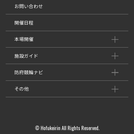
お問い合わせ
開催日程
本場開催
開催展望記事
施設ガイド
パンフレット
施設紹介
防府競輪ナビ
出場予定選手
有料席
車券の購入方法
その他
出走表
KEIRINパーク
DOKOTO
防府競輪研究所
予想紙
バンク紹介
電話・FAXサービス
ホープ君日記
イベント＆ファンサービス
アクセス
© Hofukeirin All Rights Reserved.
歴代優勝者を紹介
Kからの挑戦状