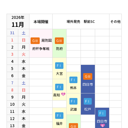
2026年
本場開催
場外発売 駅前SC
その他
11月
31
土
1
日
GⅢ
周防国
GⅢ
2
月
府杯争奪戦
防府
3
火
4
水
FⅠ
5
木
大宮
6
金
GⅢ
FⅠ
7
土
四日市
FⅠ
熊本
8
日
高知
9
月
FⅠ
FⅠ
10
火
武雄
松戸
11
水
FⅠ
FⅠ
12
木
四日市
福井
13
金
GⅢ