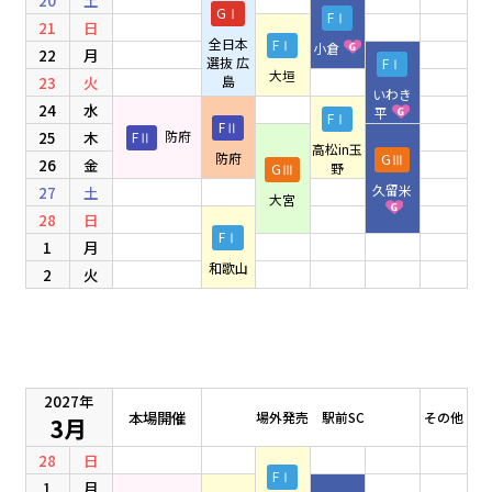
20
土
GⅠ
FⅠ
21
日
全日本
FⅠ
小倉
22
月
選抜 広
FⅠ
大垣
島
23
火
いわき
24
水
平
FⅠ
FⅡ
25
木
FⅡ
防府
高松in玉
防府
GⅢ
26
金
野
GⅢ
久留米
27
土
大宮
28
日
FⅠ
1
月
和歌山
2
火
2027年
本場開催
場外発売 駅前SC
その他
3月
28
日
FⅠ
1
月