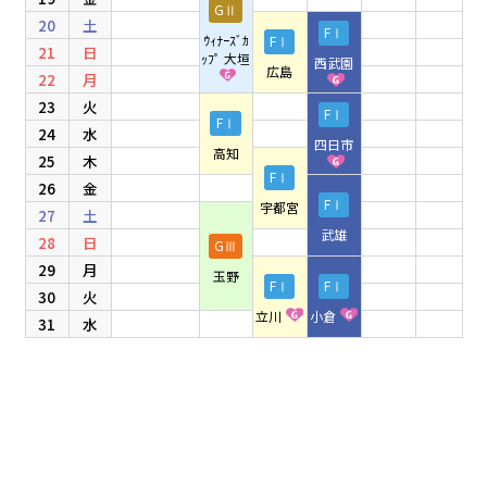
GⅡ
20
土
FⅠ
ｳｨﾅｰｽﾞｶ
FⅠ
21
日
ｯﾌﾟ 大垣
西武園
広島
22
月
23
火
FⅠ
FⅠ
24
水
四日市
高知
25
木
FⅠ
26
金
FⅠ
宇都宮
27
土
武雄
28
日
GⅢ
29
月
玉野
FⅠ
FⅠ
30
火
立川
小倉
31
水