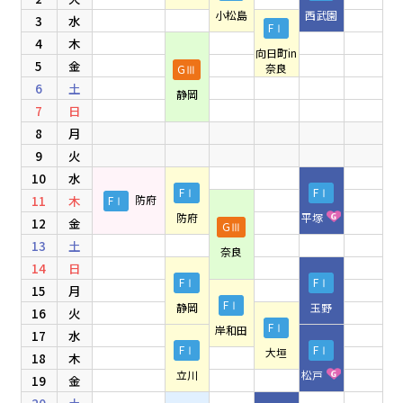
小松島
西武園
3
水
FⅠ
4
木
向日町in
5
金
奈良
GⅢ
6
土
静岡
7
日
8
月
9
火
10
水
FⅠ
FⅠ
11
木
FⅠ
防府
防府
平塚
12
金
GⅢ
13
土
奈良
14
日
FⅠ
FⅠ
15
月
FⅠ
静岡
玉野
16
火
FⅠ
岸和田
17
水
FⅠ
FⅠ
大垣
18
木
立川
松戸
19
金