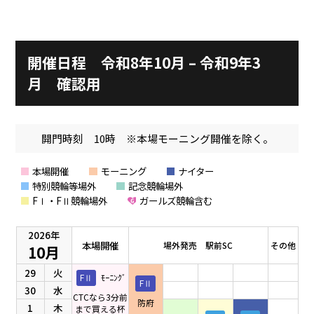
施設ガイド
パンフレット
施設紹介
防府競輪ナビ
開催日程 令和8年10月 – 令和9年3
出場予定選手
有料席
車券の購入方法
その他
月 確認用
出走表
KEIRINパーク
DOKOTO
防府競輪研究所
予想紙
バンク紹介
開門時刻 10時 ※本場モーニング開催を除く。
電話・FAXサービス
ホープ君日記
イベント＆ファンサービス
アクセス
本場開催
モーニング
ナイター
歴代優勝者を紹介
Kからの挑戦状
特別競輪等場外
記念競輪場外
Kの3本勝負（本命予想）
防府けいりん駅前SC
FⅠ・FⅡ競輪場外
ガールズ競輪含む
非開催日の払戻し場所について
防府競輪を予想するKとは？
崖っぷちのK（穴予想）
2026年
協賛レース募集
防府競輪キャラクター
本場開催
場外発売 駅前SC
その他
10月
Kの地元推し！（地元予想）
横断幕掲出について
29
火
サイトポリシー
FⅡ
ﾓｰﾆﾝｸﾞ
FⅡ
30
水
CTCなら3分前
防府
1
木
個人情報保護方針
まで買える杯