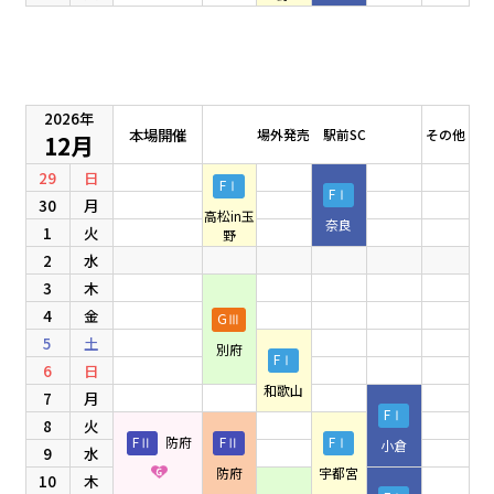
2026年
本場開催
場外発売 駅前SC
その他
12月
29
日
FⅠ
FⅠ
30
月
高松in玉
奈良
1
火
野
2
水
3
木
4
金
GⅢ
5
土
別府
FⅠ
6
日
和歌山
7
月
FⅠ
8
火
FⅡ
防府
FⅡ
FⅠ
小倉
9
水
防府
宇都宮
10
木