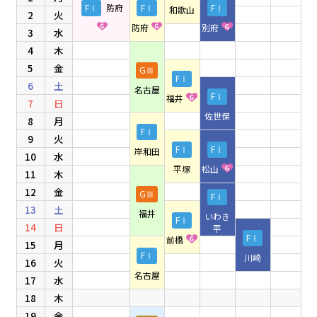
FⅠ
防府
FⅠ
FⅠ
和歌山
2
火
防府
別府
3
水
4
木
5
金
GⅢ
FⅠ
6
土
名古屋
FⅠ
福井
7
日
佐世保
8
月
FⅠ
9
火
FⅠ
FⅠ
岸和田
10
水
平塚
松山
11
木
12
金
GⅢ
FⅠ
13
土
福井
いわき
FⅠ
14
日
平
FⅠ
前橋
15
月
FⅠ
川崎
16
火
名古屋
17
水
18
木
19
金