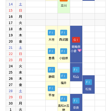
14
土
立川
15
日
16
月
17
火
18
水
FⅠ
FⅠ
19
木
大垣
西武園
GⅠ
20
金
競輪祭
21
土
小倉
FⅠ
FⅠ
22
日
豊橋
小田原
23
月
24
火
FⅠ
FⅠ
25
水
FⅠ
静岡
松山
26
木
FⅠ
福井
27
金
FⅠ
松阪
28
土
平塚
29
日
FⅠ
FⅠ
30
月
高松in玉
奈良
1
火
野