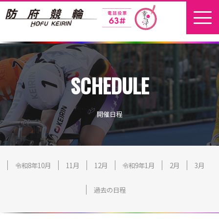
ホーム
SCHEDULE
新着情報
地元選手
開催日程
お問い合わせ
開催日程
令和8年10月
11月
12月
令和9年1月
2月
3月
過去の日程
本場開催
開催展望記事