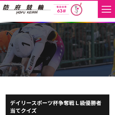
ホーム
新着情報
地元選手
お問い合わせ
開催日程
本場開催
デイリースポーツ杯争奪戦Ｌ級優勝者
当てクイズ
開催展望記事