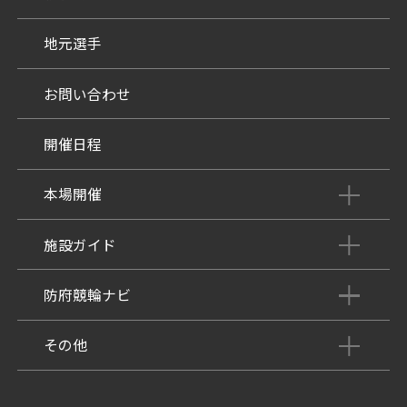
地元選手
お問い合わせ
開催日程
本場開催
開催展望記事
施設ガイド
パンフレット
施設紹介
防府競輪ナビ
出場予定選手
有料席
車券の購入方法
その他
出走表
KEIRINパーク
DOKOTO
防府競輪研究所