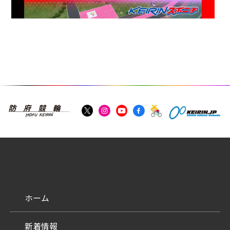
防府競輪をお楽しみいただくために
車券の購入にのめり込む不安のある方のご相談
来場者の肖像権について
ホーム
新着情報