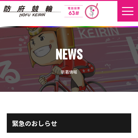
ホーム
NEWS
新着情報
地元選手
新着情報
お問い合わせ
開催日程
本場開催
緊急のおしらせ
開催展望記事