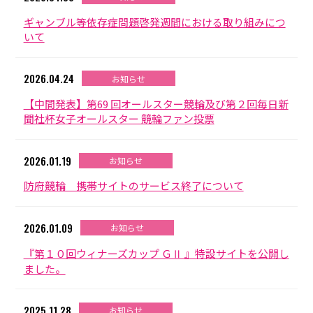
ギャンブル等依存症問題啓発週間における取り組みにつ
防府競輪をお楽しみいただくために
いて
車券の購入にのめり込む不安のある方のご相談
2026.04.24
お知らせ
来場者の肖像権について
【中間発表】第69 回オールスター競輪及び第２回毎日新
聞社杯女子オールスター 競輪ファン投票
2026.01.19
お知らせ
防府競輪 携帯サイトのサービス終了について
2026.01.09
お知らせ
『第１０回ウィナーズカップ ＧⅡ 』特設サイトを公開し
ました。
2025.11.28
お知らせ