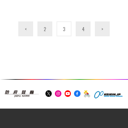
<
2
3
4
>