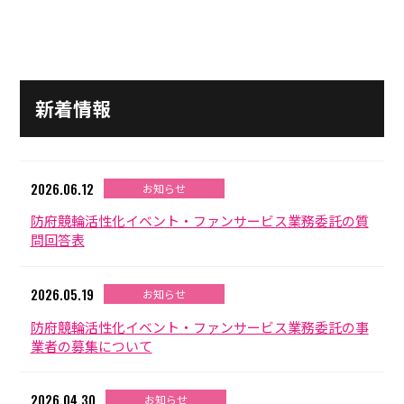
施設ガイド
パンフレット
施設紹介
防府競輪ナビ
出場予定選手
有料席
車券の購入方法
その他
新着情報
出走表
KEIRINパーク
DOKOTO
防府競輪研究所
予想紙
バンク紹介
電話・FAXサービス
2026.06.12
ホープ君日記
お知らせ
イベント＆ファンサービス
アクセス
防府競輪活性化イベント・ファンサービス業務委託の質
歴代優勝者を紹介
Kからの挑戦状
問回答表
Kの3本勝負（本命予想）
防府けいりん駅前SC
非開催日の払戻し場所について
防府競輪を予想するKとは？
崖っぷちのK（穴予想）
2026.05.19
お知らせ
協賛レース募集
防府競輪キャラクター
防府競輪活性化イベント・ファンサービス業務委託の事
Kの地元推し！（地元予想）
業者の募集について
横断幕掲出について
サイトポリシー
2026.04.30
個人情報保護方針
お知らせ