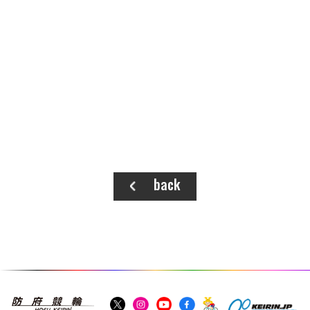
施設ガイド
パンフレット
施設紹介
防府競輪ナビ
出場予定選手
有料席
車券の購入方法
その他
出走表
KEIRINパーク
DOKOTO
防府競輪研究所
予想紙
バンク紹介
電話・FAXサービス
ホープ君日記
イベント＆ファンサービス
アクセス
歴代優勝者を紹介
Kからの挑戦状
back
Kの3本勝負（本命予想）
防府けいりん駅前SC
非開催日の払戻し場所について
防府競輪を予想するKとは？
崖っぷちのK（穴予想）
協賛レース募集
防府競輪キャラクター
Kの地元推し！（地元予想）
横断幕掲出について
サイトポリシー
個人情報保護方針