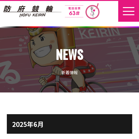
ホーム
NEWS
新着情報
地元選手
新着情報
お問い合わせ
開催日程
本場開催
2025年6月
開催展望記事