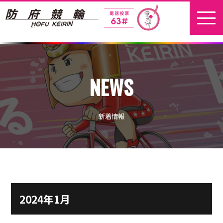
ホーム
NEWS
新着情報
地元選手
新着情報
お問い合わせ
開催日程
本場開催
2024年1月
開催展望記事