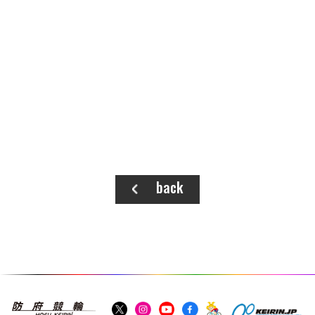
施設ガイド
パンフレット
施設紹介
防府競輪ナビ
出場予定選手
有料席
車券の購入方法
その他
出走表
KEIRINパーク
DOKOTO
防府競輪研究所
予想紙
バンク紹介
電話・FAXサービス
ホープ君日記
イベント＆ファンサービス
アクセス
歴代優勝者を紹介
Kからの挑戦状
back
Kの3本勝負（本命予想）
防府けいりん駅前SC
非開催日の払戻し場所について
防府競輪を予想するKとは？
崖っぷちのK（穴予想）
協賛レース募集
防府競輪キャラクター
Kの地元推し！（地元予想）
横断幕掲出について
サイトポリシー
個人情報保護方針