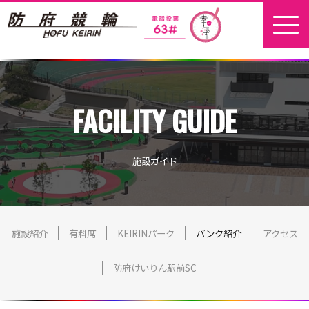
ホーム
FACILITY GUIDE
新着情報
地元選手
施設ガイド
お問い合わせ
開催日程
施設紹介
有料席
KEIRINパーク
バンク紹介
アクセス
防府けいりん駅前SC
本場開催
開催展望記事