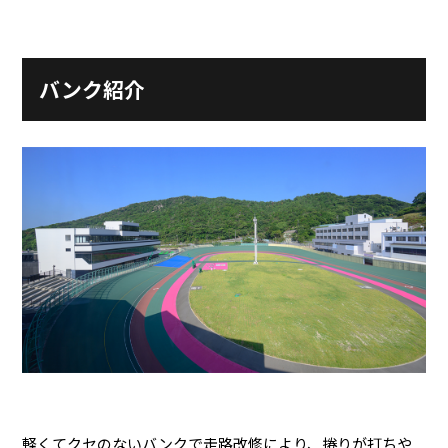
施設ガイド
パンフレット
施設紹介
防府競輪ナビ
バンク紹介
出場予定選手
有料席
車券の購入方法
その他
出走表
KEIRINパーク
DOKOTO
防府競輪研究所
予想紙
バンク紹介
電話・FAXサービス
ホープ君日記
イベント＆ファンサービス
アクセス
歴代優勝者を紹介
Kからの挑戦状
Kの3本勝負（本命予想）
防府けいりん駅前SC
非開催日の払戻し場所について
防府競輪を予想するKとは？
崖っぷちのK（穴予想）
協賛レース募集
防府競輪キャラクター
Kの地元推し！（地元予想）
横断幕掲出について
サイトポリシー
個人情報保護方針
軽くてクセのないバンクで走路改修により、捲りが打ちや