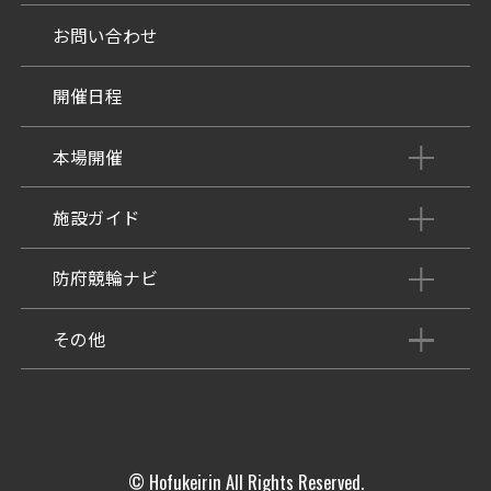
お問い合わせ
開催日程
本場開催
開催展望記事
施設ガイド
パンフレット
施設紹介
防府競輪ナビ
出場予定選手
有料席
車券の購入方法
その他
出走表
KEIRINパーク
DOKOTO
防府競輪研究所
予想紙
バンク紹介
電話・FAXサービス
ホープ君日記
イベント＆ファンサービス
アクセス
© Hofukeirin All Rights Reserved.
歴代優勝者を紹介