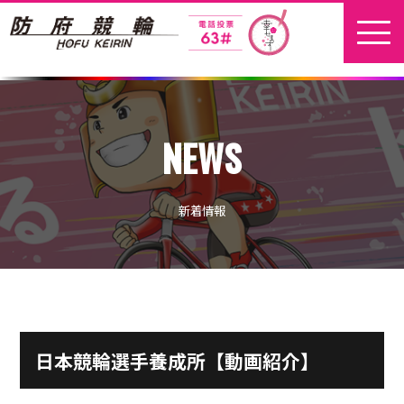
ホーム
NEWS
新着情報
地元選手
新着情報
お問い合わせ
開催日程
本場開催
日本競輪選手養成所【動画紹介】
開催展望記事