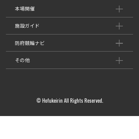
本場開催
開催展望記事
施設ガイド
パンフレット
施設紹介
防府競輪ナビ
出場予定選手
有料席
車券の購入方法
その他
出走表
KEIRINパーク
DOKOTO
防府競輪研究所
予想紙
バンク紹介
電話・FAXサービス
ホープ君日記
イベント＆ファンサービス
アクセス
© Hofukeirin All Rights Reserved.
歴代優勝者を紹介
Kからの挑戦状
Kの3本勝負（本命予想）
防府けいりん駅前SC
非開催日の払戻し場所について
防府競輪を予想するKとは？
崖っぷちのK（穴予想）
協賛レース募集
防府競輪キャラクター