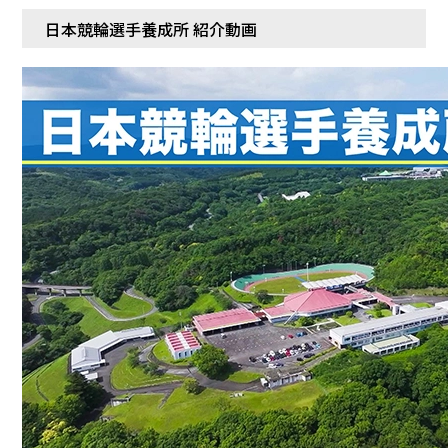
施設ガイド
日本競輪選手養成所 紹介動画
パンフレット
施設紹介
防府競輪ナビ
出場予定選手
有料席
車券の購入方法
その他
出走表
KEIRINパーク
DOKOTO
防府競輪研究所
予想紙
バンク紹介
電話・FAXサービス
ホープ君日記
イベント＆ファンサービス
アクセス
歴代優勝者を紹介
Kからの挑戦状
Kの3本勝負（本命予想）
防府けいりん駅前SC
非開催日の払戻し場所について
防府競輪を予想するKとは？
崖っぷちのK（穴予想）
協賛レース募集
防府競輪キャラクター
Kの地元推し！（地元予想）
横断幕掲出について
サイトポリシー
個人情報保護方針