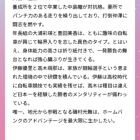
養成所を２位で卒業した中島瞳が対抗格。要所で
パンチ力のある走りを繰り出しており、打倒仲澤に
闘志を燃やす。
年長組の大浦彩瑛と豊田美香は、ともに趣味の自転
車が興じて輪界入りを志した異色のタイプ。とはい
え、身体能力の高さは折り紙付きで、一発勝負の舞
台となれば強心臓ぶりが生きてくる。
伊藤優里と高木萌那は、家族が競輪選手という恵ま
れた環境の中で研鑽を積んでいる。伊藤は高校時代
に自転車競技でも実績を残せば、高木は種目は違え
ど日本一を経験した勝者のメンタリティーが備わっ
ている。
唯一、地元から参戦となる磯村光舞は、ホームバ
ンクのアドバンテージを最大限に生かしたい。