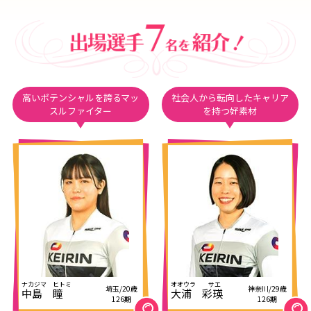
高いポテンシャルを誇るマッ
社会人から転向したキャリア
スルファイター
を持つ好素材
埼玉/20歳
神奈川/29歳
中島 瞳
大浦 彩瑛
126期
126期