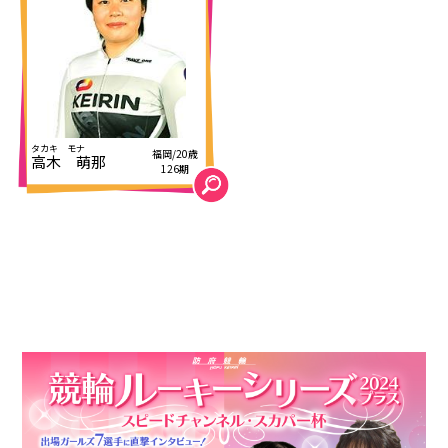
福岡/20歳
高木 萌那
126期