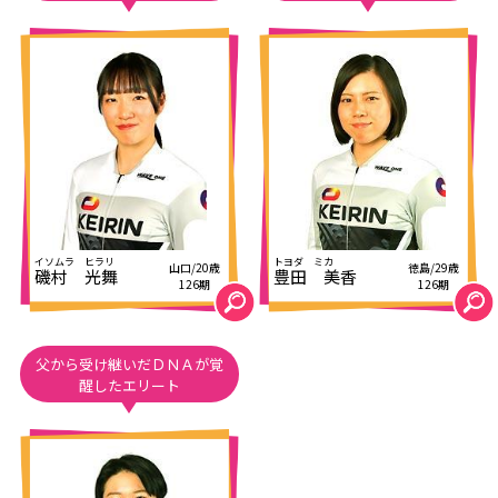
山口/20歳
徳島/29歳
磯村 光舞
豊田 美香
126期
126期
父から受け継いだＤＮＡが覚
醒したエリート