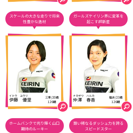
スケールの大きな走りで将来
ガールズケイリン界に変革を
性豊かな逸材
起こす超新星
三重/20歳
福井/23歳
伊藤 優里
仲澤 春香
126期
126期
ホームバンクで光り輝く山口
類い稀なるダッシュ力を誇る
期待のルーキー
スピードスター